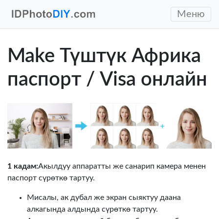
Меню
Make Түштүк Африка
паспорт / Visa онлайн
1 кадам:
Акылдуу аппаратты же санарип камера менен
паспорт сүрөткө тартуу.
Мисалы, ак дубал же экран сыяктуу даана
алкагында алдында сүрөткө тартуу.