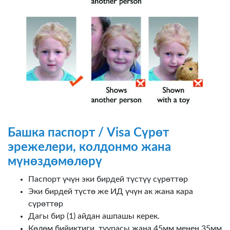
Башка паспорт / Visa Сүрөт
эрежелери, колдонмо жана
мүнөздөмөлөрү
Паспорт үчүн эки бирдей түстүү сүрөттөр
Эки бирдей түстө же ИД үчүн ак жана кара
сүрөттөр
Дагы бир (1) айдан ашпашы керек.
Көлөм бийиктиги, туурасы жана 45мм менен 35мм