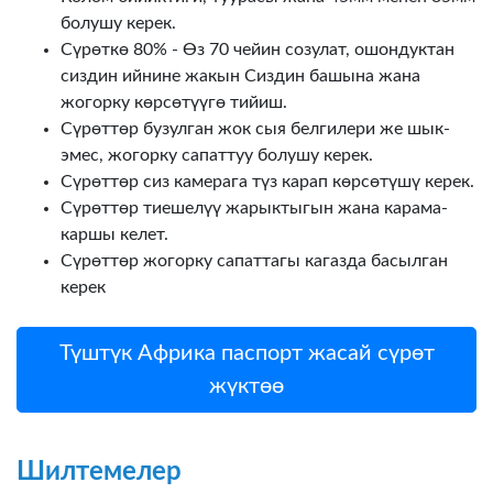
болушу керек.
Сүрөткө 80% - Өз 70 чейин созулат, ошондуктан
сиздин ийнине жакын Сиздин башына жана
жогорку көрсөтүүгө тийиш.
Сүрөттөр бузулган жок сыя белгилери же шык-
эмес, жогорку сапаттуу болушу керек.
Сүрөттөр сиз камерага түз карап көрсөтүшү керек.
Сүрөттөр тиешелүү жарыктыгын жана карама-
каршы келет.
Сүрөттөр жогорку сапаттагы кагазда басылган
керек
Түштүк Африка паспорт жасай сүрөт
жүктөө
Шилтемелер