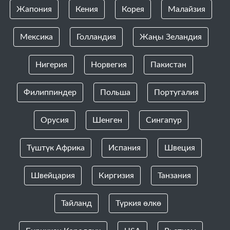
Жапония
Кения
Корея
Малайзия
Мексика
Голландия
Жаңы Зеландия
Нигерия
Норвегия
Пакистан
Филиппиндер
Польша
Португалия
Орусия
Шенген
Сингапур
Түштүк Африка
Испания
Швеция
Швейцария
Киргизия
Танзания
Тайланд
Түркия өлкө