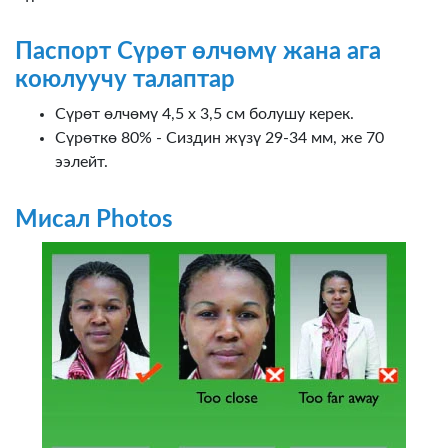
Паспорт Сүрөт өлчөмү жана ага
коюлуучу талаптар
Сүрөт өлчөмү 4,5 х 3,5 см болушу керек.
Сүрөткө 80% - Сиздин жүзү 29-34 мм, же 70
ээлейт.
Мисал Photos