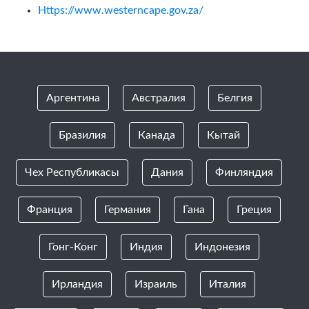
Https://www.westerncape.gov.za/
Аргентина
Австралия
Белгия
Бразилия
Канада
Кытай
Чех Республикасы
Дания
Финляндия
Франция
Германия
Гана
Греция
Гонг-Конг
Индия
Индонезия
Ирландия
Израиль
Италия