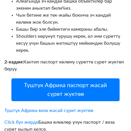
Алкагында эч кандай башка объектилер бар
экенин аныктап били¾из.
Чын бетине же тек-жайы боюнча эч кандай
көлөкө жок болсун.
Башы бир эле бийиктиги камераны абалы.
Shoulders көрүнүп турушу керек, ал эми сүрөттү
кесүү үчүн башын жетиштүү мейкиндик болушу
керек.
2-кадам:
Кантип паспорт көлөмү сүрөттө сүрөт жүктөп
берүү.
Түштүк Африка паспорт жасай
сүрөт жүктөө
Түштүк Африка виза жасай сүрөт жүктөө
Click бул жерде
Башка өлкөлөр үчүн паспорт / виза
сүрөт кылып келсе.