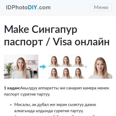
Меню
Make Сингапур
паспорт / Visa онлайн
1 кадам:
Акылдуу аппаратты же санарип камера менен
паспорт сүрөткө тартуу.
Мисалы, ак дубал же экран сыяктуу даана
алкагында алдында сүрөткө тартуу.