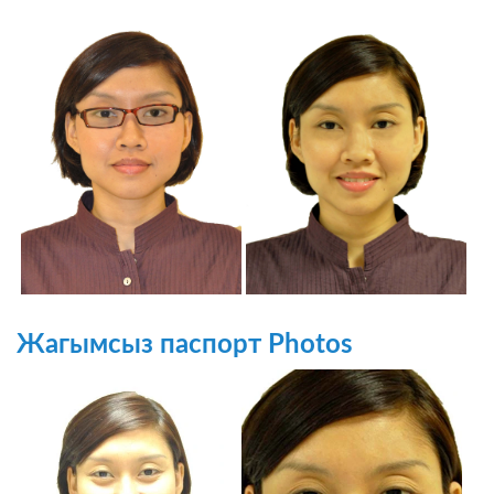
Жагымсыз паспорт Photos