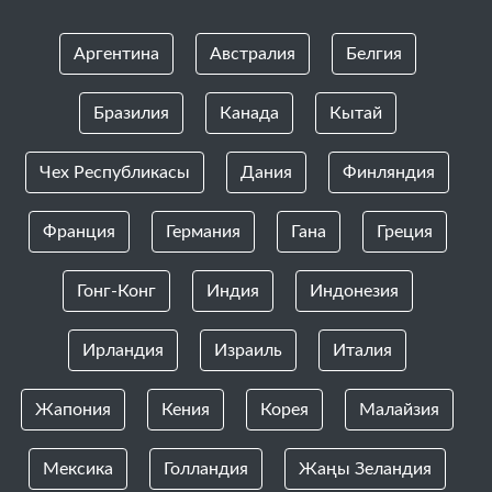
Аргентина
Австралия
Белгия
Бразилия
Канада
Кытай
Чех Республикасы
Дания
Финляндия
Франция
Германия
Гана
Греция
Гонг-Конг
Индия
Индонезия
Ирландия
Израиль
Италия
Жапония
Кения
Корея
Малайзия
Мексика
Голландия
Жаңы Зеландия