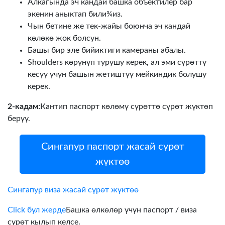
Алкагында эч кандай башка объектилер бар
экенин аныктап били¾из.
Чын бетине же тек-жайы боюнча эч кандай
көлөкө жок болсун.
Башы бир эле бийиктиги камераны абалы.
Shoulders көрүнүп турушу керек, ал эми сүрөттү
кесүү үчүн башын жетиштүү мейкиндик болушу
керек.
2-кадам:
Кантип паспорт көлөмү сүрөттө сүрөт жүктөп
берүү.
Сингапур паспорт жасай сүрөт
жүктөө
Сингапур виза жасай сүрөт жүктөө
Click бул жерде
Башка өлкөлөр үчүн паспорт / виза
сүрөт кылып келсе.