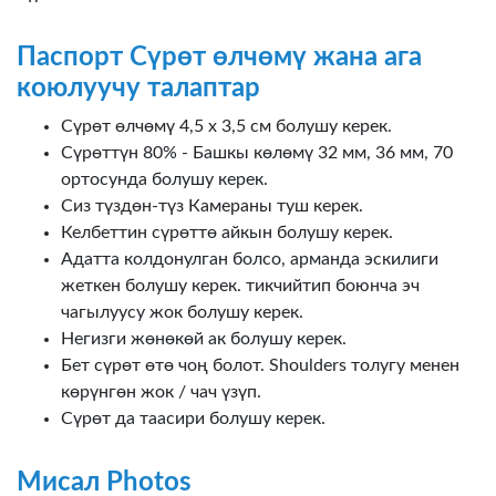
Паспорт Сүрөт өлчөмү жана ага
коюлуучу талаптар
Сүрөт өлчөмү 4,5 х 3,5 см болушу керек.
Сүрөттүн 80% - Башкы көлөмү 32 мм, 36 мм, 70
ортосунда болушу керек.
Сиз түздөн-түз Камераны туш керек.
Келбеттин сүрөттө айкын болушу керек.
Адатта колдонулган болсо, арманда эскилиги
жеткен болушу керек. тикчийтип боюнча эч
чагылуусу жок болушу керек.
Негизги жөнөкөй ак болушу керек.
Бет сүрөт өтө чоң болот. Shoulders толугу менен
көрүнгөн жок / чач үзүп.
Сүрөт да таасири болушу керек.
Мисал Photos