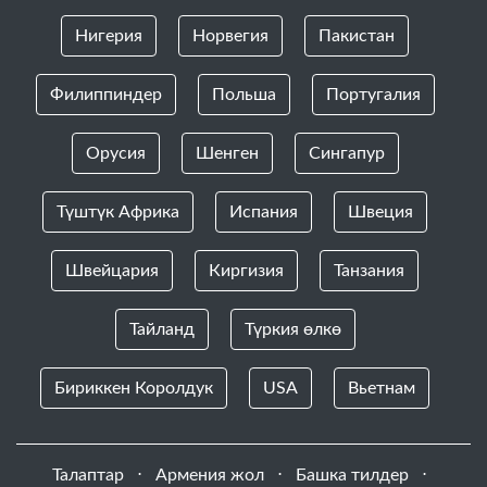
Нигерия
Норвегия
Пакистан
Филиппиндер
Польша
Португалия
Орусия
Шенген
Сингапур
Түштүк Африка
Испания
Швеция
Швейцария
Киргизия
Танзания
Тайланд
Түркия өлкө
Бириккен Королдук
USA
Вьетнам
Талаптар
⋅
Армения жол
⋅
Башка тилдер
⋅