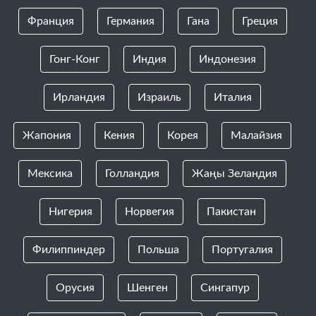
Франция
Германия
Гана
Греция
Гонг-Конг
Индия
Индонезия
Ирландия
Израиль
Италия
Жапония
Кения
Корея
Малайзия
Мексика
Голландия
Жаңы Зеландия
Нигерия
Норвегия
Пакистан
Филиппиндер
Польша
Португалия
Орусия
Шенген
Сингапур