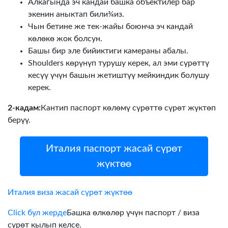
Алкагында эч кандай башка объектилер бар
экенин аныктап били¾из.
Чын бетине же тек-жайы боюнча эч кандай
көлөкө жок болсун.
Башы бир эле бийиктиги камераны абалы.
Shoulders көрүнүп турушу керек, ал эми сүрөттү
кесүү үчүн башын жетиштүү мейкиндик болушу
керек.
2-кадам:
Кантип паспорт көлөмү сүрөттө сүрөт жүктөп
берүү.
Италия паспорт жасай сүрөт
жүктөө
Италия виза жасай сүрөт жүктөө
Click бул жерде
Башка өлкөлөр үчүн паспорт / виза
сүрөт кылып келсе.