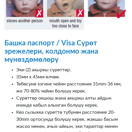
Башка паспорт / Visa Сүрөт
эрежелери, колдонмо жана
мүнөздөмөлөрү
Эки (2) акыркы сүрөттөр.
35мм х 45мм өлчөө.
Төбөсүнө ээгине чейин расстояние 31mm-36 мм,
же 70-80% чейин болушу керек.
Сүрөттөр окшош жана акыркы алты айдын
ичинде кабыл алынган болушу керек.
Көз сызыкка сүрөттө түбүнөн расстояние 20-
30mm ортосунда болушу керек. жакшы басым
жасоо менен, ачык-айкын, эки тараптар менен