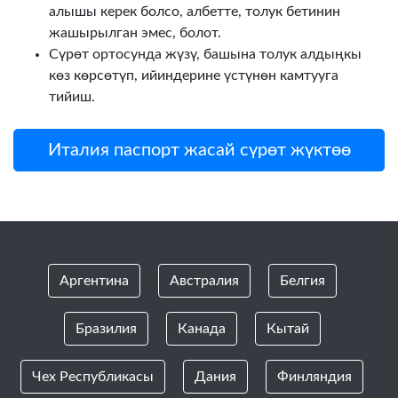
алышы керек болсо, албетте, толук бетинин
жашырылган эмес, болот.
Сүрөт ортосунда жүзү, башына толук алдыңкы
көз көрсөтүп, ийиндерине үстүнөн камтууга
тийиш.
Италия паспорт жасай сүрөт жүктөө
Аргентина
Австралия
Белгия
Бразилия
Канада
Кытай
Чех Республикасы
Дания
Финляндия