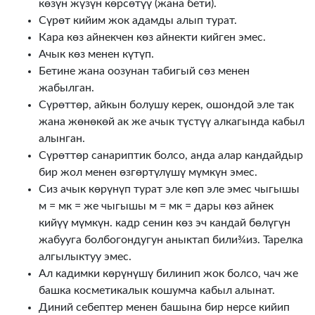
көзүн жүзүн көрсөтүү (жана бети).
Сүрөт кийим жок адамды алып турат.
Кара көз айнекчен көз айнекти кийген эмес.
Ачык көз менен күтүп.
Бетине жана оозунан табигый сөз менен
жабылган.
Сүрөттөр, айкын болушу керек, ошондой эле так
жана жөнөкөй ак же ачык түстүү алкагында кабыл
алынган.
Сүрөттөр санариптик болсо, анда алар кандайдыр
бир жол менен өзгөртүлүшү мүмкүн эмес.
Сиз ачык көрүнүп турат эле көп эле эмес чыгышы
м = мк = же чыгышы м = мк = дары көз айнек
кийүү мүмкүн. кадр сенин көз эч кандай бөлүгүн
жабууга болбогондугун аныктап били¾из. Тарелка
алгылыктуу эмес.
Ал кадимки көрүнүшү билинип жок болсо, чач же
башка косметикалык кошумча кабыл алынат.
Диний себептер менен башына бир нерсе кийип