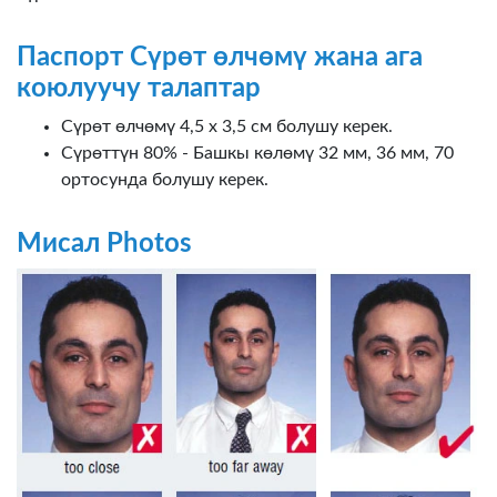
Паспорт Сүрөт өлчөмү жана ага
коюлуучу талаптар
Сүрөт өлчөмү 4,5 х 3,5 см болушу керек.
Сүрөттүн 80% - Башкы көлөмү 32 мм, 36 мм, 70
ортосунда болушу керек.
Мисал Photos