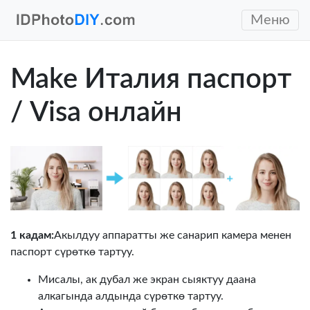
Меню
Make Италия паспорт
/ Visa онлайн
1 кадам:
Акылдуу аппаратты же санарип камера менен
паспорт сүрөткө тартуу.
Мисалы, ак дубал же экран сыяктуу даана
алкагында алдында сүрөткө тартуу.