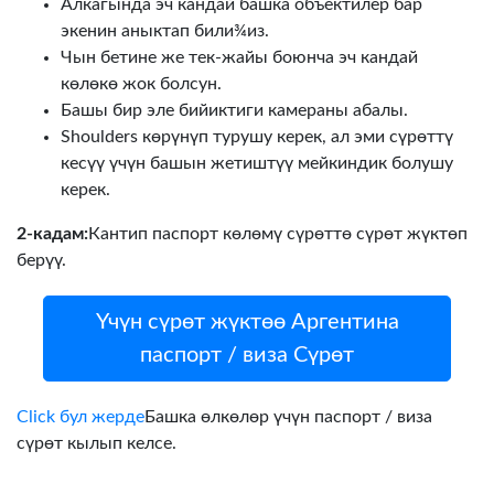
Алкагында эч кандай башка объектилер бар
экенин аныктап били¾из.
Чын бетине же тек-жайы боюнча эч кандай
көлөкө жок болсун.
Башы бир эле бийиктиги камераны абалы.
Shoulders көрүнүп турушу керек, ал эми сүрөттү
кесүү үчүн башын жетиштүү мейкиндик болушу
керек.
2-кадам:
Кантип паспорт көлөмү сүрөттө сүрөт жүктөп
берүү.
Үчүн сүрөт жүктөө Аргентина
паспорт / виза Сүрөт
Click бул жерде
Башка өлкөлөр үчүн паспорт / виза
сүрөт кылып келсе.