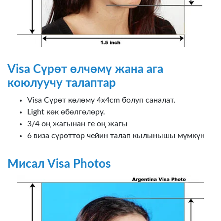
Visa Сүрөт өлчөмү жана ага
коюлуучу талаптар
Visa Сүрөт көлөмү 4x4cm болуп саналат.
Light көк өбөлгөлөрү.
3/4 оң жагынан ге оң жагы
6 виза сүрөттөр чейин талап кылынышы мүмкүн
Мисал Visa Photos