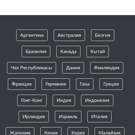
Аргентина
Австралия
Белгия
Бразилия
Канада
Кытай
Чех Республикасы
Дания
Финляндия
Франция
Германия
Гана
Греция
Гонг-Конг
Индия
Индонезия
Ирландия
Израиль
Италия
Жапония
Кения
Корея
Малайзия