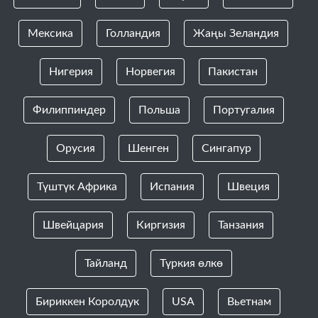
Мексика
Голландия
Жаңы Зеландия
Нигерия
Норвегия
Пакистан
Филиппиндер
Польша
Португалия
Орусия
Шенген
Сингапур
Түштүк Африка
Испания
Швеция
Швейцария
Киргизия
Танзания
Тайланд
Түркия өлкө
Бириккен Королдук
USA
Вьетнам