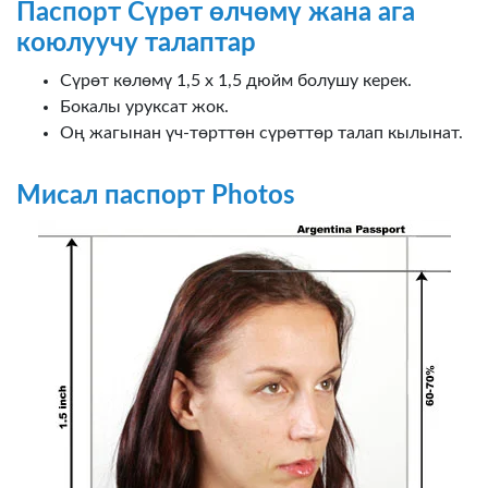
Паспорт Сүрөт өлчөмү жана ага
коюлуучу талаптар
Сүрөт көлөмү 1,5 х 1,5 дюйм болушу керек.
Бокалы уруксат жок.
Оң жагынан үч-төрттөн сүрөттөр талап кылынат.
Мисал паспорт Photos