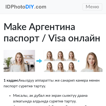
Меню
Make Аргентина
паспорт / Visa онлайн
1 кадам:
Акылдуу аппаратты же санарип камера менен
паспорт сүрөткө тартуу.
Мисалы, ак дубал же экран сыяктуу даана
алкагында алдында сүрөткө тартуу.