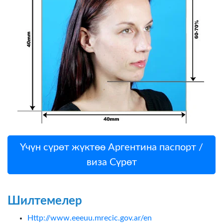
Үчүн сүрөт жүктөө Аргентина паспорт /
виза Сүрөт
Шилтемелер
Http://www.eeeuu.mrecic.gov.ar/en