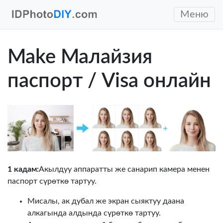
Меню
Make Малайзия
паспорт / Visa онлайн
1 кадам:
Акылдуу аппаратты же санарип камера менен
паспорт сүрөткө тартуу.
Мисалы, ак дубал же экран сыяктуу даана
алкагында алдында сүрөткө тартуу.