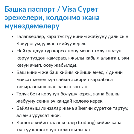
Башка паспорт / Visa Сүрөт
эрежелери, колдонмо жана
мүнөздөмөлөрү
Талапкерлер, кара түстүү кийим жабууну далысын
Көкүрөгүмдү жана кийүү керек.
Нейтралдуу түр көрсөткөнү менен толук жүзүн
көрүү түздөн-камерасы-жылы кабыл алынган, эки
көзүн ачып, оозу жабылды.
Баш кийим же баш кийим кийиши эмес, / диний
максат менен күн сайын эскирип каралбаса
такырланышынан чачын каптап.
Толук бети көрүнүп болушу керек, жана башкы
жабууну сенин эч кандай көлөкө керек.
Байланыш линзалар жана айнегин сүрөткө тартуу,
ал эми уруксат жок.
Көшөгө кийип талапкерлер (tudung) кийим кара
түстүү көшөгөнүн талап кылынат.