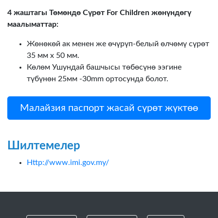
4 жаштагы Төмөндө Сүрөт For Children жөнүндөгү
маалыматтар:
Жөнөкөй ак менен же өчүрүп-белый өлчөмү сүрөт
35 мм х 50 мм.
Көлөм Ушундай башчысы төбөсүнө ээгине
түбүнөн 25мм -30mm ортосунда болот.
Малайзия паспорт жасай сүрөт жүктөө
Шилтемелер
Http://www.imi.gov.my/