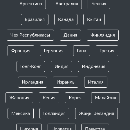
Аргентина
Австралия
Белгия
Бразилия
Канада
Кытай
Чех Республикасы
Дания
Финляндия
Франция
Германия
Гана
Греция
Гонг-Конг
Индия
Индонезия
Ирландия
Израиль
Италия
Жапония
Кения
Корея
Малайзия
Мексика
Голландия
Жаңы Зеландия
Нигерия
Норвегия
Пакистан