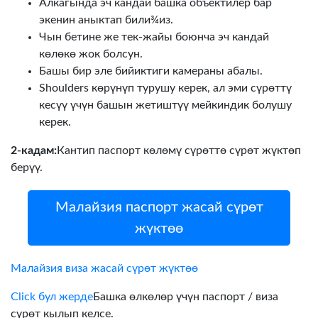
Алкагында эч кандай башка объектилер бар
экенин аныктап били¾из.
Чын бетине же тек-жайы боюнча эч кандай
көлөкө жок болсун.
Башы бир эле бийиктиги камераны абалы.
Shoulders көрүнүп турушу керек, ал эми сүрөттү
кесүү үчүн башын жетиштүү мейкиндик болушу
керек.
2-кадам:
Кантип паспорт көлөмү сүрөттө сүрөт жүктөп
берүү.
Малайзия паспорт жасай сүрөт
жүктөө
Малайзия виза жасай сүрөт жүктөө
Click бул жерде
Башка өлкөлөр үчүн паспорт / виза
сүрөт кылып келсе.