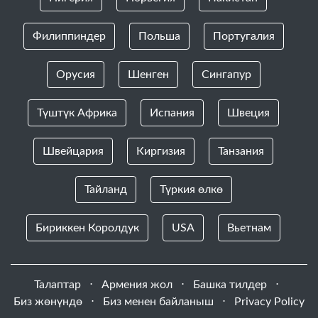
Филиппиндер
Польша
Португалия
Орусия
Шенген
Сингапур
Түштүк Африка
Испания
Швеция
Швейцария
Киргизия
Танзания
Тайланд
Түркия өлкө
Бириккен Королдук
USA
Вьетнам
Талаптар
⋅
Армения жол
⋅
Башка тилдер
⋅
Биз жөнүндө
⋅
Биз менен байланыш
⋅
Privacy Policy