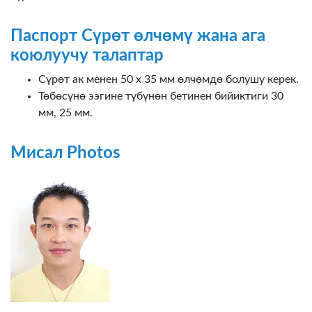
Паспорт Сүрөт өлчөмү жана ага
коюлуучу талаптар
Сүрөт ак менен 50 х 35 мм өлчөмдө болушу керек.
Төбөсүнө ээгине түбүнөн бетинен бийиктиги 30
мм, 25 мм.
Мисал Photos