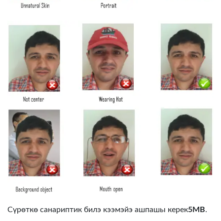
Сүрөткө санариптик билэ кээмэйэ ашпашы керек
5MB
.