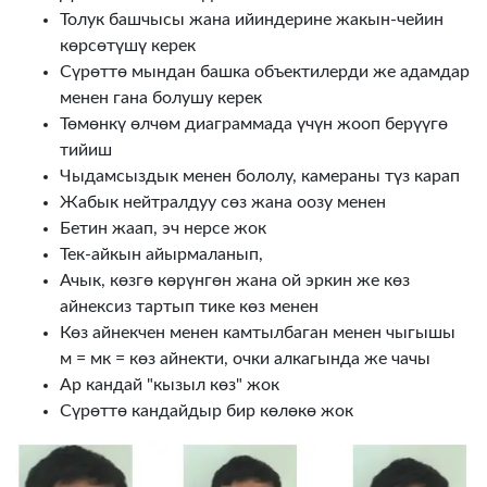
Толук башчысы жана ийиндерине жакын-чейин
көрсөтүшү керек
Сүрөттө мындан башка объектилерди же адамдар
менен гана болушу керек
Төмөнкү өлчөм диаграммада үчүн жооп берүүгө
тийиш
Чыдамсыздык менен бололу, камераны түз карап
Жабык нейтралдуу сөз жана оозу менен
Бетин жаап, эч нерсе жок
Тек-айкын айырмаланып,
Ачык, көзгө көрүнгөн жана ой эркин же көз
айнексиз тартып тике көз менен
Көз айнекчен менен камтылбаган менен чыгышы
м = мк = көз айнекти, очки алкагында же чачы
Ар кандай "кызыл көз" жок
Сүрөттө кандайдыр бир көлөкө жок