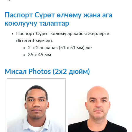
Паспорт Сүрөт өлчөмү жана ага
коюлуучу талаптар
Паспорт Сүрөт көлөмү ар кайсы жерлерге
dirrerent мүмкүн.
2-х 2 чыканак (51 х 51 мм) же
35 х 45 мм
Мисал Photos (2х2 дюйм)