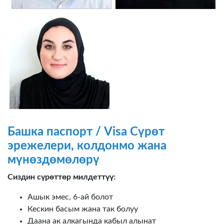
Башка паспорт / Visa Сүрөт
эрежелери, колдонмо жана
мүнөздөмөлөрү
Сиздин сүрөттөр милдеттүү:
Ашык эмес, 6-ай болот
Кескин басым жана так болуу
Даана ак алкагында кабыл алынат