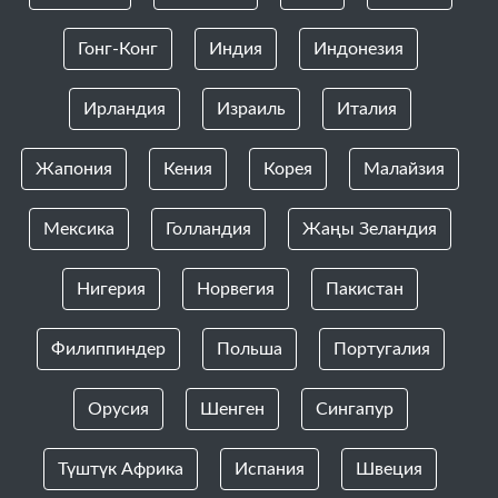
Гонг-Конг
Индия
Индонезия
Ирландия
Израиль
Италия
Жапония
Кения
Корея
Малайзия
Мексика
Голландия
Жаңы Зеландия
Нигерия
Норвегия
Пакистан
Филиппиндер
Польша
Португалия
Орусия
Шенген
Сингапур
Түштүк Африка
Испания
Швеция