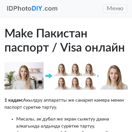
Меню
Make Пакистан
паспорт / Visa онлайн
1 кадам:
Акылдуу аппаратты же санарип камера менен
паспорт сүрөткө тартуу.
Мисалы, ак дубал же экран сыяктуу даана
алкагында алдында сүрөткө тартуу.