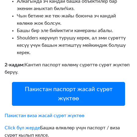
Алкагында эч кандай башка объектилер бар
экенин аныктап били¾из.
Чын бетине же тек-жайы боюнча эч кандай
көлөкө жок болсун.
Башы бир эле бийиктиги камераны абалы.
Shoulders көрүнүп турушу керек, ал эми сүрөттү
кесүү үчүн башын жетиштүү мейкиндик болушу
керек.
2-кадам:
Кантип паспорт көлөмү сүрөттө сүрөт жүктөп
берүү.
Пакистан паспорт жасай сүрөт
жүктөө
Пакистан виза жасай сүрөт жүктөө
Click бул жерде
Башка өлкөлөр үчүн паспорт / виза
сүрөт кылып келсе.