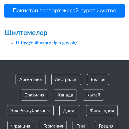
Пакистан паспорт жасай сүрөт жүктөө
Шилтемелер
Https://onlinemrp.dgip.gov.pk/
Аргентина
Австралия
Белгия
Бразилия
Канада
Кытай
Чех Республикасы
Дания
Финляндия
Франция
Германия
Гана
Греция