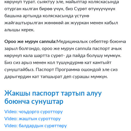
көрүнүп турат. сыяктуу эле, майыптар коляскасында
отурган кылган бирөө үчүн, биз Сүрөт өтүнүүчүнүн
башына артында коляскасында үстүнө
жайгаштырылган жөнөкөй ак жууркан менен кабыл
алышы керек.
Ороо же мурун cannula:
Медициналык себептер боюнча
зарыл болгондо, ороо же мурун cannula паспорт ачык
көрүнүп кала шартта сүрөт- да пайда болушу мүмкүн.
Биз сиз арыз менен кол түшүндүрмө кат камтыйт
сунуштайбыз. Паспорт Программа ошондой эле сиз
дарыгердин кат тапшырат деп сурашы мүмкүн.
Жакшы паспорт тартып алуу
боюнча сунуштар
Video: чоъдорго суроттору
Video: жаштын суроттору
Video: балдардын сүрөттөрү