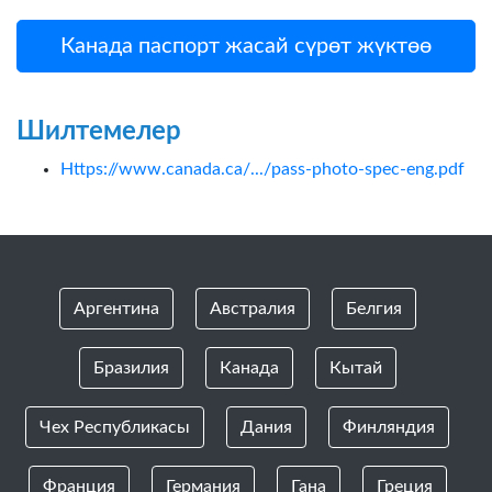
Канада паспорт жасай сүрөт жүктөө
Шилтемелер
Https://www.canada.ca/.../pass-photo-spec-eng.pdf
Аргентина
Австралия
Белгия
Бразилия
Канада
Кытай
Чех Республикасы
Дания
Финляндия
Франция
Германия
Гана
Греция