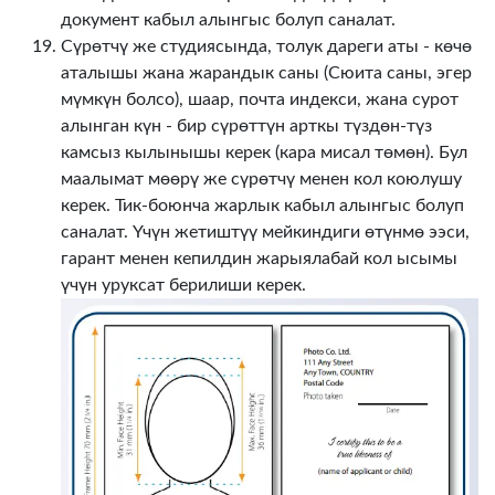
документ кабыл алынгыс болуп саналат.
Сүрөтчү же студиясында, толук дареги аты - көчө
аталышы жана жарандык саны (Сюита саны, эгер
мүмкүн болсо), шаар, почта индекси, жана сурот
алынган күн - бир сүрөттүн арткы түздөн-түз
камсыз кылынышы керек (кара мисал төмөн). Бул
маалымат мөөрү же сүрөтчү менен кол коюлушу
керек. Тик-боюнча жарлык кабыл алынгыс болуп
саналат. Үчүн жетиштүү мейкиндиги өтүнмө ээси,
гарант менен кепилдин жарыялабай кол ысымы
үчүн уруксат берилиши керек.