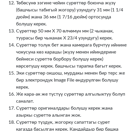
Төбөсүнө ээгине чейин сүрөттөр боюнча жүзү
(башчысы табигый жогору) узундугу 31 мм (1 1/4
дюйм) жана 36 мм (1 7/16 дюйм) ортосунда
болушу керек.
Сүрөттөр 50 мм X 70 өлчөмүн мм (2 чыканак,
туурасы бир чыканак X 23/4 узундугу) керек.
Сүрөттөр толук бет жана камерага бурчтуу ийнине
чокусуна көз карашы (жүзү менен ийиндерине
бейнеси сүрөттө борбору болушу керек)
көрсөтүшү керек. башчысы тарапка багыт керек.
Эки сүрөттөр окшош, мурдакы менен бир терс же
бир электрондук Image File өндүрүлгөн болушу
керек.
Же кара-ак же түстүү сүрөттөр алгылыктуу болуп
саналат.
Сүрөттөр оригиналдары болушу керек жана
азыркы сүрөттө алынган жок.
Сүрөттөр түздүк, жогорку сапаттагы сүрөт
кагазда басылган керек. Кандайдыр бир башка