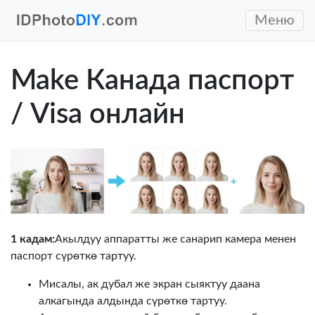
Меню
Make Канада паспорт
/ Visa онлайн
1 кадам:
Акылдуу аппаратты же санарип камера менен
паспорт сүрөткө тартуу.
Мисалы, ак дубал же экран сыяктуу даана
алкагында алдында сүрөткө тартуу.