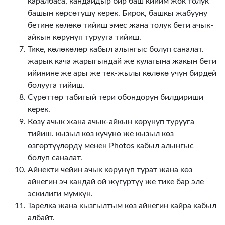
каралбаса, кандайдыр бир баш кийим жок толук
башын көрсөтүшү керек. Бирок, башкы жабууну
бетине көлөкө тийиш эмес жана толук бети ачык-
айкын көрүнүп турууга тийиш.
Тике, көлөкөлөр кабыл алынгыс болуп саналат.
жарык кача жарыгындай же кулагына жакын бети
ийинине же ары же тек-жылы көлөкө үчүн бирдей
болууга тийиш.
Сүрөттөр табигый тери обондорун билдириши
керек.
Көзү ачык жана ачык-айкын көрүнүп турууга
тийиш. кызыл көз күчүнө же кызыл көз
өзгөртүүлөрдү менен Photos кабыл алынгыс
болуп саналат.
Айнекти чейин ачык көрүнүп турат жана көз
айнегин эч кандай ой жүгүртүү же тике бар эле
эскилиги мүмкүн.
Тарелка жана кызгылтым көз айнегин кайра кабыл
албайт.