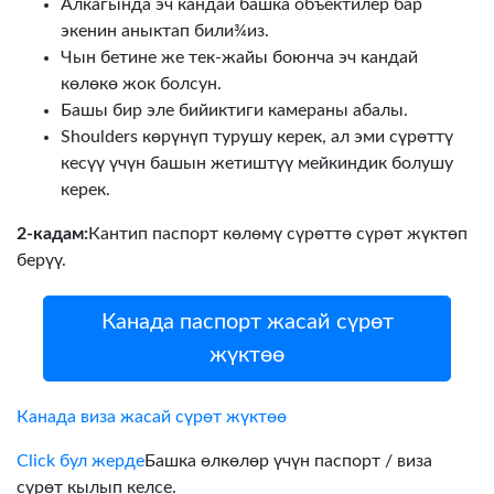
Алкагында эч кандай башка объектилер бар
экенин аныктап били¾из.
Чын бетине же тек-жайы боюнча эч кандай
көлөкө жок болсун.
Башы бир эле бийиктиги камераны абалы.
Shoulders көрүнүп турушу керек, ал эми сүрөттү
кесүү үчүн башын жетиштүү мейкиндик болушу
керек.
2-кадам:
Кантип паспорт көлөмү сүрөттө сүрөт жүктөп
берүү.
Канада паспорт жасай сүрөт
жүктөө
Канада виза жасай сүрөт жүктөө
Click бул жерде
Башка өлкөлөр үчүн паспорт / виза
сүрөт кылып келсе.