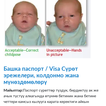
Башка паспорт / Visa Сүрөт
эрежелери, колдонмо жана
мүнөздөмөлөрү
Майыптар:
Паспорт сүрөттөр түздүк, бирдиктүү ак же
ачык түстүү алкагында өтүнмө бетинин жана бетине
четтери камсыз кылууга карата керектиги айкын