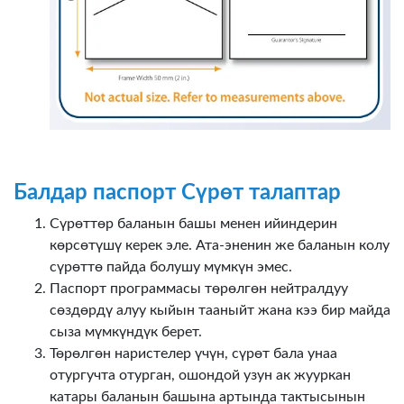
Балдар паспорт Сүрөт талаптар
Сүрөттөр баланын башы менен ийиндерин
көрсөтүшү керек эле. Ата-эненин же баланын колу
сүрөттө пайда болушу мүмкүн эмес.
Паспорт программасы төрөлгөн нейтралдуу
сөздөрдү алуу кыйын тааныйт жана кээ бир майда
сыза мүмкүндүк берет.
Төрөлгөн наристелер үчүн, сүрөт бала унаа
отургучта отурган, ошондой узун ак жууркан
катары баланын башына артында тактысынын