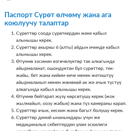
Паспорт Сүрөт өлчөмү жана ага
коюлуучу талаптар
Сүрөттөр соода сүрөткердин жеке кабыл
алынышы керек.
Сүрөттөр акыркы 6 (алты) айдын ичинде кабыл
алынышы керек.
Өтүнмө ээсинин өзгөчөлүктөр так алкагында
айырмаланат, ошондуктан бул сүрөттөр, тек-
жайы, бет жана кийим-кече менен жетиштүү
айырмаланып менен жөнөкөй ак же ачык түстүү
алкагында кабыл алынышы керек.
Өтүнмө бейтарап жүзү көрсөтүшү керек (жок
жылмайып, оозу жабык) жана түз камераны карап.
Сүрөттөр ачык, кескин жана багыт болушу керек.
Сүрөттөр диний ынанымдары үчүн же
медициналык себептерден улам эскилиги