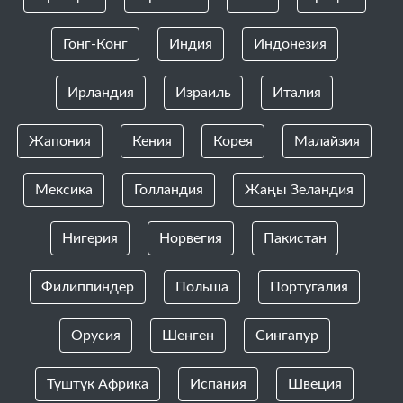
Гонг-Конг
Индия
Индонезия
Ирландия
Израиль
Италия
Жапония
Кения
Корея
Малайзия
Мексика
Голландия
Жаңы Зеландия
Нигерия
Норвегия
Пакистан
Филиппиндер
Польша
Португалия
Орусия
Шенген
Сингапур
Түштүк Африка
Испания
Швеция