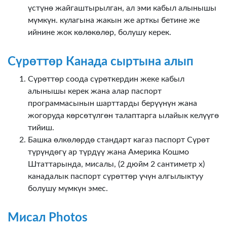
үстүнө жайгаштырылган, ал эми кабыл алынышы
мүмкүн. кулагына жакын же арткы бетине же
ийнине жок көлөкөлөр, болушу керек.
Сүрөттөр Канада сыртына алып
Сүрөттөр соода сүрөткердин жеке кабыл
алынышы керек жана алар паспорт
программасынын шарттарды берүүнүн жана
жогоруда көрсөтүлгөн талаптарга ылайык келүүгө
тийиш.
Башка өлкөлөрдө стандарт кагаз паспорт Сүрөт
түрүндөгү ар түрдүү жана Америка Кошмо
Штаттарында, мисалы, (2 дюйм 2 сантиметр х)
канадалык паспорт сүрөттөр үчүн алгылыктуу
болушу мүмкүн эмес.
Мисал Photos