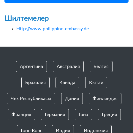
Шилтемелер
Http://www.philippine-embassy.de
Аргентина
Австралия
Белгия
Бразилия
Канада
Кытай
Чех Республикасы
Дания
Финляндия
Франция
Германия
Гана
Греция
Гонг-Конг
Индия
Индонезия