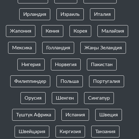
Ирландия
Израиль
Италия
Жапония
Кения
Корея
Малайзия
Мексика
Голландия
Жаңы Зеландия
Нигерия
Норвегия
Пакистан
Филиппиндер
Польша
Португалия
Орусия
Шенген
Сингапур
Түштүк Африка
Испания
Швеция
Швейцария
Киргизия
Танзания