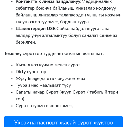
Контакттык линза пайдалануу:
Медициналык
себептер боюнча байланыш линзалар колдонуу
байланыш линзалар талапкердин чыныгы көзүнүн
түсүн өзгөртүү эмес, бардык туура.
Шакектердин USE:
Сөйкө пайдаланууга гана
аялдар үчүн алгылыктуу болуп саналат сөйкө аз
берилген.
Төмөнкү сүрөттөр түрдө четке кагып жатышат:
Кызыл көз күчүнө менен сурот
Dirty сүрөттөр
Жүзү Image да өтө чоң, же өтө аз
Туура эмес маалымат түсү
Сапаты начар Сүрөт (жууп Сүрөт / табигый тери
тон)
Сүрөт өтүнмө окшош эмес,
Украина паспорт жасай сүрөт жүктөө