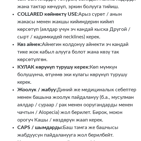
жана тактар көчүрүп, эркин болууга тийиш.
COLLARED көйнөктү USE:
Арыз сүрөт / анын
жакасы менен жакшы кийимдерин кийип
көрсөтүп (аялдар үчүн эч кандай кыска Другой /
сырт / кадимкидей necklines) керек.
Көз айнек:
Айнегин колдонуу айнекти эч кандай
тике жок кабыл алууга болот жана көзү так
көрсөтүлгөн.
КУЛАК көрүнүп турушу керек:
Көп мүмкүн
болушунча, өтүнмө эки кулагы көрүнүп турушу
керек.
Жоолук / жабуу:
Диний же медициналык себептер
менен башына жоолук пайдалануу (б.а., мусулман
аялдар / сураар / рак менен ооругандарды менен
чачтын / Alopecia) жол берилет. Бирок, моюн
орогуч Кашы / көздөрүн жаап керек.
CAPS / шымдарды:
Баш тамга же башчысы
жабдуусун пайдаланууга жол берилбейт.