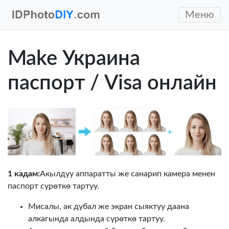
Меню
Make Украина
паспорт / Visa онлайн
1 кадам:
Акылдуу аппаратты же санарип камера менен
паспорт сүрөткө тартуу.
Мисалы, ак дубал же экран сыяктуу даана
алкагында алдында сүрөткө тартуу.