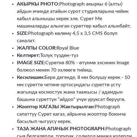
АКЫРКЫ PHOTO:
Photograph акыркы 6 (алты)
айдын ичинде атайын сурот студияларына чейин
кабыл алынышы керек эле. Сүрөт Me
машиналарды алынган сүрөттөр кабыл алынбайт.
SIZE:
Photograph көлөмү 4,5 х 3,5 CMS болуп
саналат.
ЖАЛПЫ COLOR:
Royal Blue
Келтирет:
Толук түздөн-түз
IMAGE SIZE:
Сүрөткө 80% - өтүнмө ээсинин Image
болжол менен 70 ээлөөгө тийиш.
Кесилишин:
Бери дегенде, 8 мм болушу керек - 10
мм сүрөттө четине ортосундагы сүрөттө үстү
жагында космостук жана таажысы / адамдын
башына сүрөттүн "айдоо" үчүн уруксат берүүгө.
Жооптор КАГАЗЫ Жактырылган:
Photograph
сапаттуу Сүрөт кагаз, айрыкча жооптор боюнча
басылып чыгуусу керек.
ТАЗА ЖАНА АПАЧЫК PHOTOGRAPH:
Photograph
сыя белгилерди, топурак, солидол манжа издерди