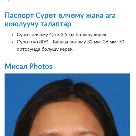
Паспорт Сүрөт өлчөмү жана ага
коюлуучу талаптар
Сүрөт өлчөмү 4,5 х 3,5 см болушу керек.
Сүрөттүн 80% - Башкы көлөмү 32 мм, 36 мм, 70
ортосунда болушу керек.
Мисал Photos