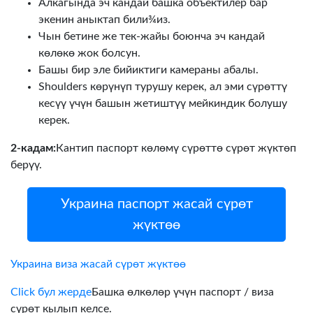
Алкагында эч кандай башка объектилер бар
экенин аныктап били¾из.
Чын бетине же тек-жайы боюнча эч кандай
көлөкө жок болсун.
Башы бир эле бийиктиги камераны абалы.
Shoulders көрүнүп турушу керек, ал эми сүрөттү
кесүү үчүн башын жетиштүү мейкиндик болушу
керек.
2-кадам:
Кантип паспорт көлөмү сүрөттө сүрөт жүктөп
берүү.
Украина паспорт жасай сүрөт
жүктөө
Украина виза жасай сүрөт жүктөө
Click бул жерде
Башка өлкөлөр үчүн паспорт / виза
сүрөт кылып келсе.