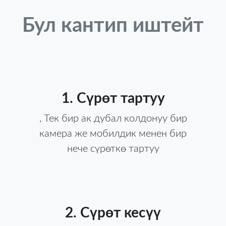
Бул кантип иштейт
1. Сүрөт тартуу
, Тек бир ак дубал колдонуу бир
камера же мобилдик менен бир
нече сүрөткө тартуу
2. Сүрөт кесүү