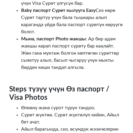
үчүн Visa Сүрөт үлгүсүн бар.
Baby паспорт Сүрөт кылууга Easy
Сиз көрө
Сүрөт тартуу үчүн бала тышкары алып
караганда үйдө бала паспорт сүрөтүн көрүүгө
болот.
Мына, паспорт Photo жакшы
: Ар бир адам
жакшы карап паспорт сүрөтү бар каалайт.
Жөн гана муктаж болгон көптөгөн сүрөттөр
сыяктуу алып, басып чыгаруу үчүн мыкты
бирден киши тандап алгыла.
Steps түзүү үчүн Өз паспорт /
Visa Photos
Өлкөнү жана сурот түрүн тандоо.
Сүрөт жүктөө. Сүрөт жүктөлүп кийин, Айыл
бет ачат.
Айыл барагында, сиз, өсүмдүк жээкчелерин