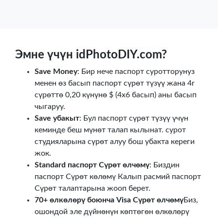
Эмне үчүн idPhotoDIY.com?
Save Money
: Бир нече паспорт суротторунуз
менен өз басып паспорт сүрөт түзүү жана 4r
сүрөттө 0,20 күнүнө $ (4x6 басып) аны басып
чыгаруу.
Save убакыт
: Бул паспорт сүрөт түзүү үчүн
кеминде беш мүнөт талап кылынат. сурот
студияларына сүрөт алуу бош убакта кереги
жок.
Standard паспорт Сүрөт өлчөмү
: Биздин
паспорт Сүрөт көлөмү Калып расмий паспорт
Сүрөт талаптарына жооп берет.
70+ өлкөлөрү боюнча Visa Сүрөт өлчөмү
Биз,
ошондой эле дүйнөнүн көптөгөн өлкөлөрү