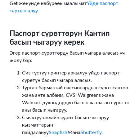
Get жөнүндө көбүрөөк маалымат
Үйдө паспорт
тартып алуу
.
Паспорт сүрөттөрүн Кантип
басып чыгаруу керек
Эгер паспорт сүрөттөрдү басып чыгара аласыз үч
жолу бар:
Сиз түстүү принтер аркылуу үйдө паспорт
сүрөтүн басып чыгара аласыз.
Турган бармактай пассионардык сүрөт сактоо
жана анте албайм, CVS, Walgreens жана
Walmart дүкөндөрдүн басып каалаган сүрөттө
аны басып чыгаруу.
Сыяктуу онлайн сүрөт басып чыгаруу
кызматтарын
пайдалануу
Snapfish
Жана
Shutterfly
.