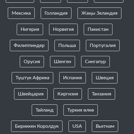
Мексика
Голландия
Жаңы Зеландия
Нигерия
Норвегия
Пакистан
Филиппиндер
Польша
Португалия
Орусия
Шенген
Сингапур
Түштүк Африка
Испания
Швеция
Швейцария
Киргизия
Танзания
Тайланд
Түркия өлкө
Бириккен Королдук
USA
Вьетнам