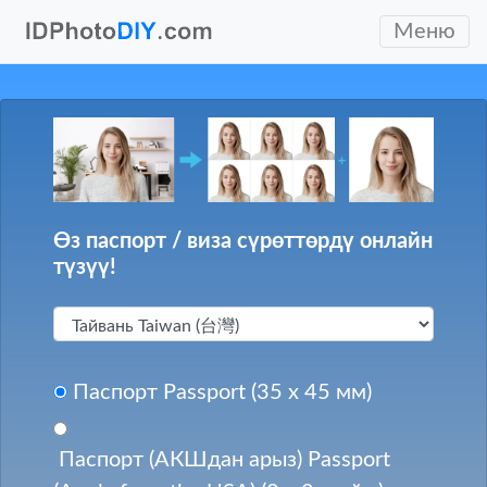
Меню
Өз паспорт / виза сүрөттөрдү онлайн
түзүү!
Паспорт Passport (35 x 45 мм)
Паспорт (АКШдан арыз) Passport