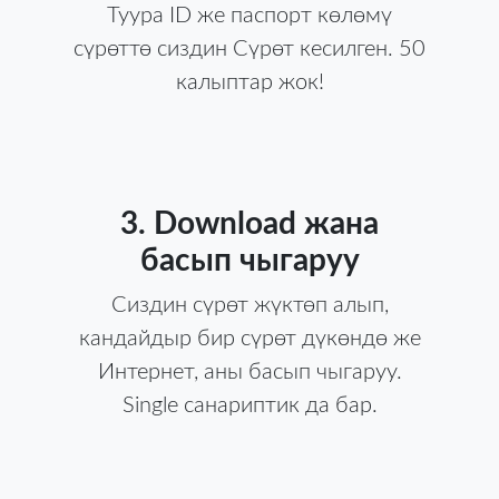
Туура ID же паспорт көлөмү
сүрөттө сиздин Сүрөт кесилген. 50
калыптар жок!
3. Download жана
басып чыгаруу
Сиздин сүрөт жүктөп алып,
кандайдыр бир сүрөт дүкөндө же
Интернет, аны басып чыгаруу.
Single санариптик да бар.