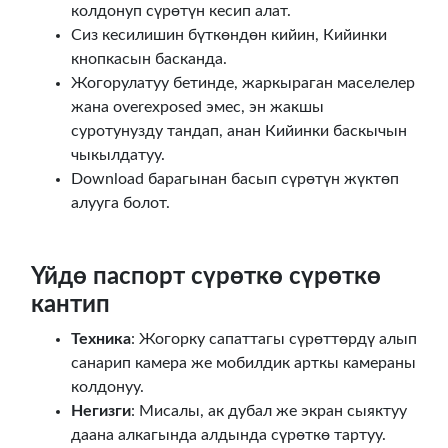
колдонуп сүрөтүн кесип алат.
Сиз кесилишин бүткөндөн кийин, Кийинки
кнопкасын басканда.
Жогорулатуу бетинде, жаркыраган маселелер
жана overexposed эмес, эн жакшы
суротунузду тандап, анан Кийинки баскычын
чыкылдатуу.
Download барагынан басып сүрөтүн жүктөп
алууга болот.
Үйдө паспорт сүрөткө сүрөткө
кантип
Техника
: Жогорку сапаттагы сүрөттөрдү алып
санарип камера же мобилдик арткы камераны
колдонуу.
Негизги
: Мисалы, ак дубал же экран сыяктуу
даана алкагында алдында сүрөткө тартуу.