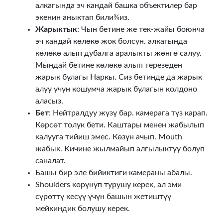
алкагында эч кандай башка объектилер бар
экенин аныктап били¾из.
Жарыктык
: Чын бетине же тек-жайы боюнча
эч кандай көлөкө жок болсун. алкагында
көлөкө алып дубалга аралыкты жөнгө салуу.
Мындай бетине көлөкө алып терезеден
жарык булагы Наркы. Сиз бетинде да жарык
алуу үчүн кошумча жарык булагын колдоно
аласыз.
Бет
: Нейтралдуу жүзү бар. камерага түз карап.
Көрсөт толук бети. Каштары менен жабылып
калууга тийиш эмес. Көзүн ачып. Mouth
жабык. Кичине жылмайып алгылыктуу болуп
саналат.
Башы бир эле бийиктиги камераны абалы.
Shoulders көрүнүп турушу керек, ал эми
сүрөттү кесүү үчүн башын жетиштүү
мейкиндик болушу керек.