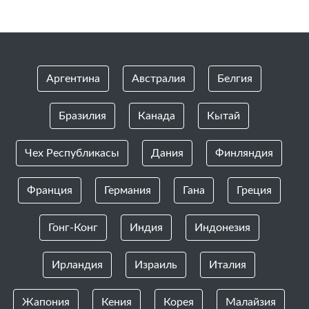
Аргентина
Австралия
Белгия
Бразилия
Канада
Кытай
Чех Республикасы
Дания
Финляндия
Франция
Германия
Гана
Греция
Гонг-Конг
Индия
Индонезия
Ирландия
Израиль
Италия
Жапония
Кения
Корея
Малайзия