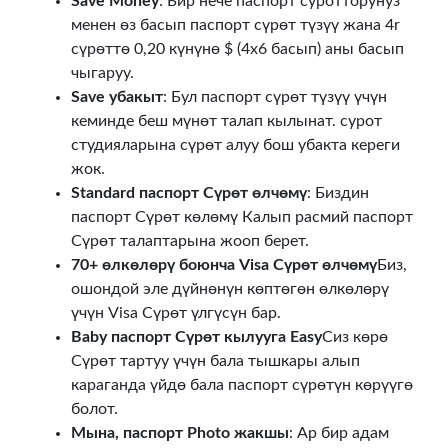
Save Money
: Бир нече паспорт суротторунуз
менен өз басып паспорт сүрөт түзүү жана 4r
сүрөттө 0,20 күнүнө $ (4x6 басып) аны басып
чыгаруу.
Save убакыт
: Бул паспорт сүрөт түзүү үчүн
кеминде беш мүнөт талап кылынат. сурот
студияларына сүрөт алуу бош убакта кереги
жок.
Standard паспорт Сүрөт өлчөмү
: Биздин
паспорт Сүрөт көлөмү Калып расмий паспорт
Сүрөт талаптарына жооп берет.
70+ өлкөлөрү боюнча Visa Сүрөт өлчөмү
Биз,
ошондой эле дүйнөнүн көптөгөн өлкөлөрү
үчүн Visa Сүрөт үлгүсүн бар.
Baby паспорт Сүрөт кылууга Easy
Сиз көрө
Сүрөт тартуу үчүн бала тышкары алып
караганда үйдө бала паспорт сүрөтүн көрүүгө
болот.
Мына, паспорт Photo жакшы
: Ар бир адам