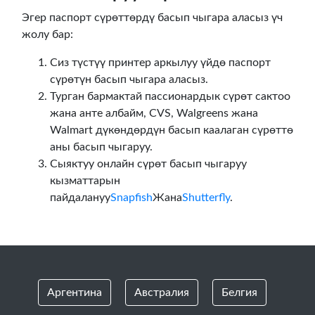
Эгер паспорт сүрөттөрдү басып чыгара аласыз үч
жолу бар:
Сиз түстүү принтер аркылуу үйдө паспорт
сүрөтүн басып чыгара аласыз.
Турган бармактай пассионардык сүрөт сактоо
жана анте албайм, CVS, Walgreens жана
Walmart дүкөндөрдүн басып каалаган сүрөттө
аны басып чыгаруу.
Сыяктуу онлайн сүрөт басып чыгаруу
кызматтарын
пайдалануу
Snapfish
Жана
Shutterfly
.
Аргентина
Австралия
Белгия