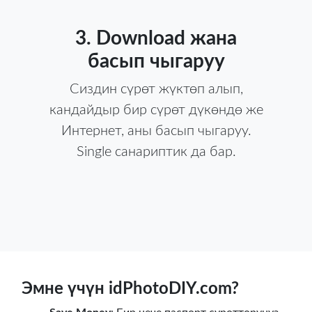
3. Download жана
басып чыгаруу
Сиздин сүрөт жүктөп алып,
кандайдыр бир сүрөт дүкөндө же
Интернет, аны басып чыгаруу.
Single санариптик да бар.
Эмне үчүн idPhotoDIY.com?