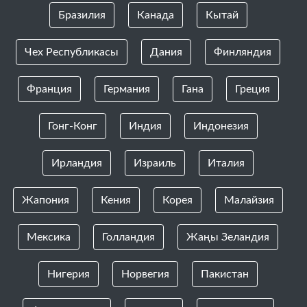
Бразилия
Канада
Кытай
Чех Республикасы
Дания
Финляндия
Франция
Германия
Гана
Греция
Гонг-Конг
Индия
Индонезия
Ирландия
Израиль
Италия
Жапония
Кения
Корея
Малайзия
Мексика
Голландия
Жаңы Зеландия
Нигерия
Норвегия
Пакистан