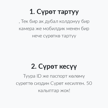
1. Сүрөт тартуу
, Тек бир ак дубал колдонуу бир
камера же мобилдик менен бир
нече сүрөткө тартуу
2. Сүрөт кесүү
Туура ID же паспорт көлөмү
сүрөттө сиздин Сүрөт кесилген. 50
калыптар жок!