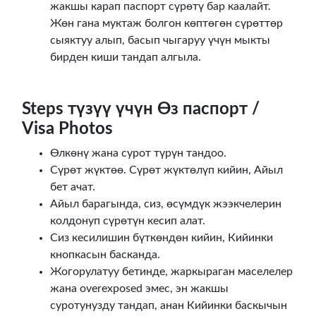
жакшы карап паспорт сүрөтү бар каалайт.
Жөн гана муктаж болгон көптөгөн сүрөттөр
сыяктуу алып, басып чыгаруу үчүн мыкты
бирден киши тандап алгыла.
Steps түзүү үчүн Өз паспорт /
Visa Photos
Өлкөнү жана сурот түрүн тандоо.
Сүрөт жүктөө. Сүрөт жүктөлүп кийин, Айыл
бет ачат.
Айыл барагында, сиз, өсүмдүк жээкчелерин
колдонуп сүрөтүн кесип алат.
Сиз кесилишин бүткөндөн кийин, Кийинки
кнопкасын басканда.
Жогорулатуу бетинде, жаркыраган маселелер
жана overexposed эмес, эн жакшы
суротунузду тандап, анан Кийинки баскычын