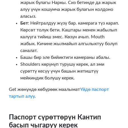
жарык булагы Наркы. Сиз бетинде да жарык
алуу үчүн кошумча жарык булагын колдоно
аласыз.
Бет
: Нейтралдуу жүзү бар. камерага түз карап.
Көрсөт толук бети. Каштары менен жабылып
калууга тийиш эмес. Көзүн ачып. Mouth
жабык. Кичине жылмайып алгылыктуу болуп
саналат.
Башы бир эле бийиктиги камераны абалы.
Shoulders көрүнүп турушу керек, ал эми
сүрөттү кесүү үчүн башын жетиштүү
мейкиндик болушу керек.
Get жөнүндө көбүрөөк маалымат
Үйдө паспорт
тартып алуу
.
Паспорт сүрөттөрүн Кантип
басып чыгаруу керек