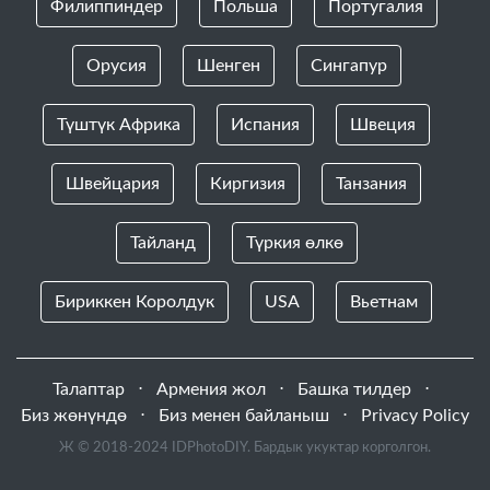
Филиппиндер
Польша
Португалия
Орусия
Шенген
Сингапур
Түштүк Африка
Испания
Швеция
Швейцария
Киргизия
Танзания
Тайланд
Түркия өлкө
Бириккен Королдук
USA
Вьетнам
Талаптар
⋅
Армения жол
⋅
Башка тилдер
⋅
Биз жөнүндө
⋅
Биз менен байланыш
⋅
Privacy Policy
Ж © 2018-2024 IDPhotoDIY. Бардык укуктар корголгон.