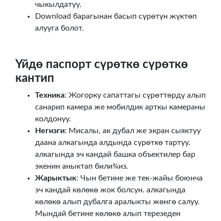
чыкылдатуу.
Download барагынан басып сүрөтүн жүктөп
алууга болот.
Үйдө паспорт сүрөткө сүрөткө
кантип
Техника
: Жогорку сапаттагы сүрөттөрдү алып
санарип камера же мобилдик арткы камераны
колдонуу.
Негизги
: Мисалы, ак дубал же экран сыяктуу
даана алкагында алдында сүрөткө тартуу.
алкагында эч кандай башка объектилер бар
экенин аныктап били¾из.
Жарыктык
: Чын бетине же тек-жайы боюнча
эч кандай көлөкө жок болсун. алкагында
көлөкө алып дубалга аралыкты жөнгө салуу.
Мындай бетине көлөкө алып терезеден