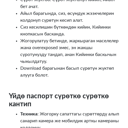
бет ачат.
Айыл барагында, сиз, өсүмдүк жээкчелерин
колдонуп сүрөтүн кесип алат.
Сиз кесилишин бүткөндөн кийин, Кийинки
кнопкасын басканда.
Жогорулатуу бетинде, жаркыраган маселелер
жана overexposed эмес, эн жакшы
суротунузду тандап, анан Кийинки баскычын
чыкылдатуу.
Download барагынан басып сүрөтүн жүктөп
алууга болот.
Үйдө паспорт сүрөткө сүрөткө
кантип
Техника
: Жогорку сапаттагы сүрөттөрдү алып
санарип камера же мобилдик арткы камераны
колдонуу.