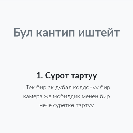
Бул кантип иштейт
1. Сүрөт тартуу
, Тек бир ак дубал колдонуу бир
камера же мобилдик менен бир
нече сүрөткө тартуу