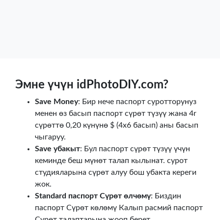
Эмне үчүн idPhotoDIY.com?
Save Money
: Бир нече паспорт суротторунуз
менен өз басып паспорт сүрөт түзүү жана 4r
сүрөттө 0,20 күнүнө $ (4x6 басып) аны басып
чыгаруу.
Save убакыт
: Бул паспорт сүрөт түзүү үчүн
кеминде беш мүнөт талап кылынат. сурот
студияларына сүрөт алуу бош убакта кереги
жок.
Standard паспорт Сүрөт өлчөмү
: Биздин
паспорт Сүрөт көлөмү Калып расмий паспорт
Сүрөт талаптарына жооп берет.