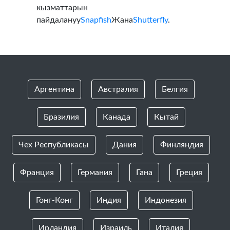
кызматтарын
пайдалануу
Snapfish
Жана
Shutterfly
.
Аргентина
Австралия
Белгия
Бразилия
Канада
Кытай
Чех Республикасы
Дания
Финляндия
Франция
Германия
Гана
Греция
Гонг-Конг
Индия
Индонезия
Ирландия
Израиль
Италия