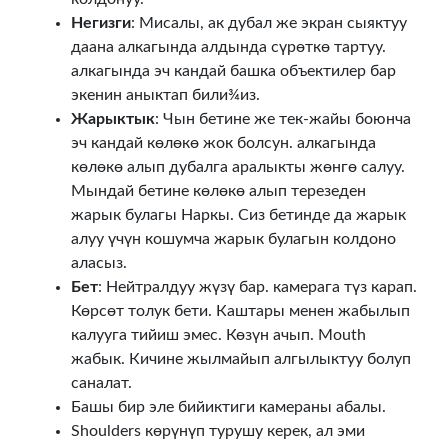
Негизги
: Мисалы, ак дубал же экран сыяктуу
даана алкагында алдында сүрөткө тартуу.
алкагында эч кандай башка объектилер бар
экенин аныктап били¾из.
Жарыктык
: Чын бетине же тек-жайы боюнча
эч кандай көлөкө жок болсун. алкагында
көлөкө алып дубалга аралыкты жөнгө салуу.
Мындай бетине көлөкө алып терезеден
жарык булагы Наркы. Сиз бетинде да жарык
алуу үчүн кошумча жарык булагын колдоно
аласыз.
Бет
: Нейтралдуу жүзү бар. камерага түз карап.
Көрсөт толук бети. Каштары менен жабылып
калууга тийиш эмес. Көзүн ачып. Mouth
жабык. Кичине жылмайып алгылыктуу болуп
саналат.
Башы бир эле бийиктиги камераны абалы.
Shoulders көрүнүп турушу керек, ал эми