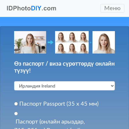
Меню
Өз паспорт / виза сүрөттөрдү онлайн
түзүү!
Паспорт Passport (35 x 45 мм)
Паспорт (онлайн арыздар,