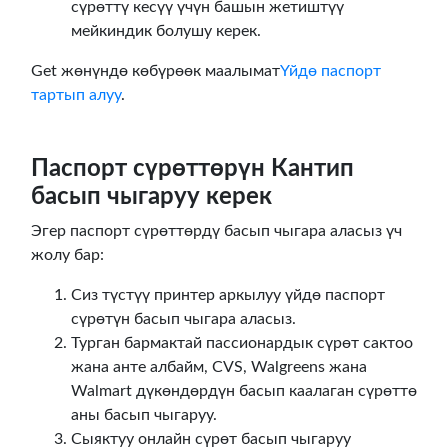
сүрөттү кесүү үчүн башын жетиштүү
мейкиндик болушу керек.
Get жөнүндө көбүрөөк маалымат
Үйдө паспорт
тартып алуу
.
Паспорт сүрөттөрүн Кантип
басып чыгаруу керек
Эгер паспорт сүрөттөрдү басып чыгара аласыз үч
жолу бар:
Сиз түстүү принтер аркылуу үйдө паспорт
сүрөтүн басып чыгара аласыз.
Турган бармактай пассионардык сүрөт сактоо
жана анте албайм, CVS, Walgreens жана
Walmart дүкөндөрдүн басып каалаган сүрөттө
аны басып чыгаруу.
Сыяктуу онлайн сүрөт басып чыгаруу