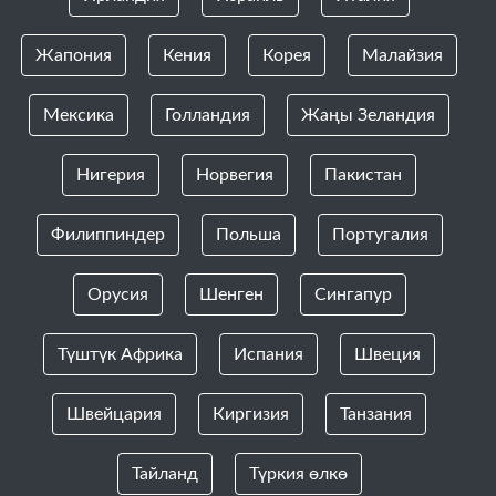
Жапония
Кения
Корея
Малайзия
Мексика
Голландия
Жаңы Зеландия
Нигерия
Норвегия
Пакистан
Филиппиндер
Польша
Португалия
Орусия
Шенген
Сингапур
Түштүк Африка
Испания
Швеция
Швейцария
Киргизия
Танзания
Тайланд
Түркия өлкө