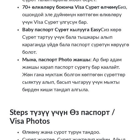
70+ өлкөлөрү боюнча Visa Сүрөт өлчөмү
Биз,
ошондой эле дүйнөнүн көптөгөн өлкөлөрү
үчүн Visa Сүрөт үлгүсүн бар.
Baby паспорт Сүрөт кылууга Easy
Сиз көрө
Сүрөт тартуу үчүн бала тышкары алып
караганда үйдө бала паспорт сүрөтүн көрүүгө
болот.
Мына, паспорт Photo жакшы
: Ар бир адам
жакшы карап паспорт сүрөтү бар каалайт.
Жөн гана муктаж болгон көптөгөн сүрөттөр
сыяктуу алып, басып чыгаруу үчүн мыкты
бирден киши тандап алгыла.
Steps түзүү үчүн Өз паспорт /
Visa Photos
Өлкөнү жана сурот түрүн тандоо.
Сүрөт жүктөө. Сүрөт жүктөлүп кийин, Айыл