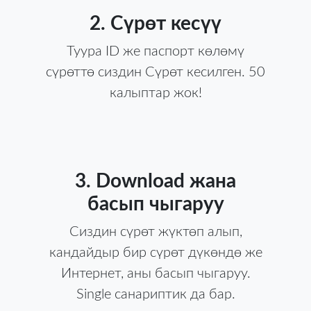
2. Сүрөт кесүү
Туура ID же паспорт көлөмү
сүрөттө сиздин Сүрөт кесилген. 50
калыптар жок!
3. Download жана
басып чыгаруу
Сиздин сүрөт жүктөп алып,
кандайдыр бир сүрөт дүкөндө же
Интернет, аны басып чыгаруу.
Single санариптик да бар.