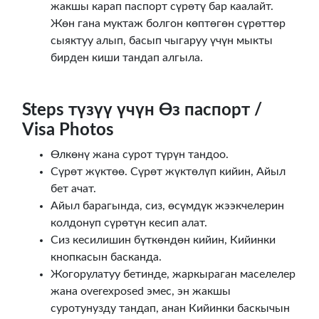
жакшы карап паспорт сүрөтү бар каалайт.
Жөн гана муктаж болгон көптөгөн сүрөттөр
сыяктуу алып, басып чыгаруу үчүн мыкты
бирден киши тандап алгыла.
Steps түзүү үчүн Өз паспорт /
Visa Photos
Өлкөнү жана сурот түрүн тандоо.
Сүрөт жүктөө. Сүрөт жүктөлүп кийин, Айыл
бет ачат.
Айыл барагында, сиз, өсүмдүк жээкчелерин
колдонуп сүрөтүн кесип алат.
Сиз кесилишин бүткөндөн кийин, Кийинки
кнопкасын басканда.
Жогорулатуу бетинде, жаркыраган маселелер
жана overexposed эмес, эн жакшы
суротунузду тандап, анан Кийинки баскычын