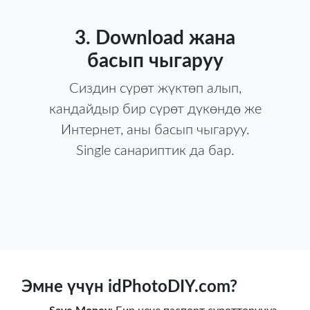
3. Download жана
басып чыгаруу
Сиздин сүрөт жүктөп алып,
кандайдыр бир сүрөт дүкөндө же
Интернет, аны басып чыгаруу.
Single санариптик да бар.
Эмне үчүн idPhotoDIY.com?