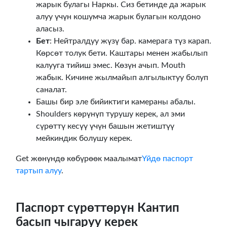
жарык булагы Наркы. Сиз бетинде да жарык
алуу үчүн кошумча жарык булагын колдоно
аласыз.
Бет
: Нейтралдуу жүзү бар. камерага түз карап.
Көрсөт толук бети. Каштары менен жабылып
калууга тийиш эмес. Көзүн ачып. Mouth
жабык. Кичине жылмайып алгылыктуу болуп
саналат.
Башы бир эле бийиктиги камераны абалы.
Shoulders көрүнүп турушу керек, ал эми
сүрөттү кесүү үчүн башын жетиштүү
мейкиндик болушу керек.
Get жөнүндө көбүрөөк маалымат
Үйдө паспорт
тартып алуу
.
Паспорт сүрөттөрүн Кантип
басып чыгаруу керек