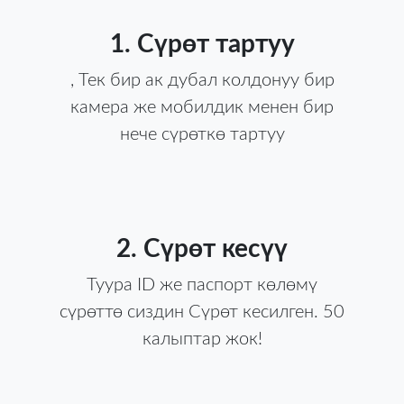
1. Сүрөт тартуу
, Тек бир ак дубал колдонуу бир
камера же мобилдик менен бир
нече сүрөткө тартуу
2. Сүрөт кесүү
Туура ID же паспорт көлөмү
сүрөттө сиздин Сүрөт кесилген. 50
калыптар жок!