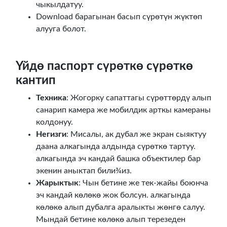
чыкылдатуу.
Download барагынан басып сүрөтүн жүктөп
алууга болот.
Үйдө паспорт сүрөткө сүрөткө
кантип
Техника
: Жогорку сапаттагы сүрөттөрдү алып
санарип камера же мобилдик арткы камераны
колдонуу.
Негизги
: Мисалы, ак дубал же экран сыяктуу
даана алкагында алдында сүрөткө тартуу.
алкагында эч кандай башка объектилер бар
экенин аныктап били¾из.
Жарыктык
: Чын бетине же тек-жайы боюнча
эч кандай көлөкө жок болсун. алкагында
көлөкө алып дубалга аралыкты жөнгө салуу.
Мындай бетине көлөкө алып терезеден