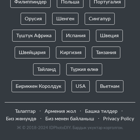
Филиппиндер
Польша
Португалия
Орусия
Шенген
Сингапур
Түштүк Африка
Испания
Швеция
Швейцария
Киргизия
Танзания
Тайланд
Түркия өлкө
Бириккен Королдук
USA
Вьетнам
Талаптар
⋅
Армения жол
⋅
Башка тилдер
⋅
Биз жөнүндө
⋅
Биз менен байланыш
⋅
Privacy Policy
Ж © 2018-2024 IDPhotoDIY. Бардык укуктар корголгон.