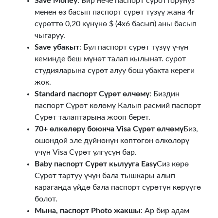
Save Money
: Бир нече паспорт суротторунуз
менен өз басып паспорт сүрөт түзүү жана 4r
сүрөттө 0,20 күнүнө $ (4x6 басып) аны басып
чыгаруу.
Save убакыт
: Бул паспорт сүрөт түзүү үчүн
кеминде беш мүнөт талап кылынат. сурот
студияларына сүрөт алуу бош убакта кереги
жок.
Standard паспорт Сүрөт өлчөмү
: Биздин
паспорт Сүрөт көлөмү Калып расмий паспорт
Сүрөт талаптарына жооп берет.
70+ өлкөлөрү боюнча Visa Сүрөт өлчөмү
Биз,
ошондой эле дүйнөнүн көптөгөн өлкөлөрү
үчүн Visa Сүрөт үлгүсүн бар.
Baby паспорт Сүрөт кылууга Easy
Сиз көрө
Сүрөт тартуу үчүн бала тышкары алып
караганда үйдө бала паспорт сүрөтүн көрүүгө
болот.
Мына, паспорт Photo жакшы
: Ар бир адам