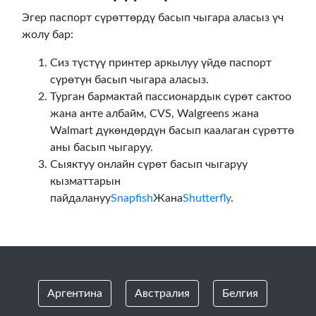
Эгер паспорт сүрөттөрдү басып чыгара аласыз үч
жолу бар:
Сиз түстүү принтер аркылуу үйдө паспорт
сүрөтүн басып чыгара аласыз.
Турган бармактай пассионардык сүрөт сактоо
жана анте албайм, CVS, Walgreens жана
Walmart дүкөндөрдүн басып каалаган сүрөттө
аны басып чыгаруу.
Сыяктуу онлайн сүрөт басып чыгаруу
кызматтарын
пайдалануу
Snapfish
Жана
Shutterfly
.
Аргентина
Австралия
Белгия