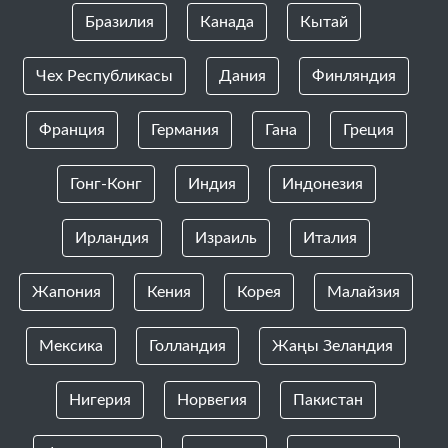
Бразилия
Канада
Кытай
Чех Республикасы
Дания
Финляндия
Франция
Германия
Гана
Греция
Гонг-Конг
Индия
Индонезия
Ирландия
Израиль
Италия
Жапония
Кения
Корея
Малайзия
Мексика
Голландия
Жаңы Зеландия
Нигерия
Норвегия
Пакистан