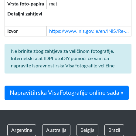
Vrsta foto-papira
mat
Detaljni zahtjevi
Izvor
https://www.inis.gov.ie/en/INIS/Re-...
Ne brinite zbog zahtjeva za veličinom fotografije.
Internetski alat IDPhotoDIY pomoći će vam da
napravite ispravnostIrska VisaFotografije veličine.
NapravitiIrska VisaFotografije online sada »
Argentina
Australija
Belgija
Brazil