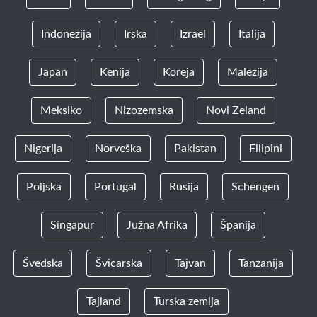
Indonezija
Irska
Izrael
Italija
Japan
Kenija
Koreja
Malezija
Meksiko
Nizozemska
Novi Zeland
Nigerija
Norveška
Pakistan
Filipini
Poljska
Portugal
Rusija
Schengen
Singapur
Južna Afrika
Španija
Švedska
Švicarska
Tajvan
Tanzanija
Tajland
Turska zemlja