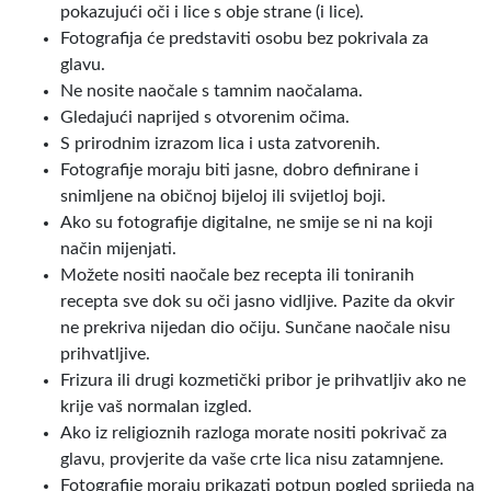
pokazujući oči i lice s obje strane (i lice).
Fotografija će predstaviti osobu bez pokrivala za
glavu.
Ne nosite naočale s tamnim naočalama.
Gledajući naprijed s otvorenim očima.
S prirodnim izrazom lica i usta zatvorenih.
Fotografije moraju biti jasne, dobro definirane i
snimljene na običnoj bijeloj ili svijetloj boji.
Ako su fotografije digitalne, ne smije se ni na koji
način mijenjati.
Možete nositi naočale bez recepta ili toniranih
recepta sve dok su oči jasno vidljive. Pazite da okvir
ne prekriva nijedan dio očiju. Sunčane naočale nisu
prihvatljive.
Frizura ili drugi kozmetički pribor je prihvatljiv ako ne
krije vaš normalan izgled.
Ako iz religioznih razloga morate nositi pokrivač za
glavu, provjerite da vaše crte lica nisu zatamnjene.
Fotografije moraju prikazati potpun pogled sprijeda na