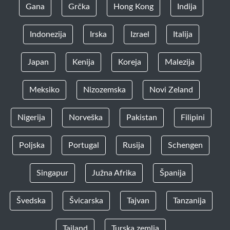
Gana
Grčka
Hong Kong
Indija
Indonezija
Irska
Izrael
Italija
Japan
Kenija
Koreja
Malezija
Meksiko
Nizozemska
Novi Zeland
Nigerija
Norveška
Pakistan
Filipini
Poljska
Portugal
Rusija
Schengen
Singapur
Južna Afrika
Španija
Švedska
Švicarska
Tajvan
Tanzanija
Tajland
Turska zemlja