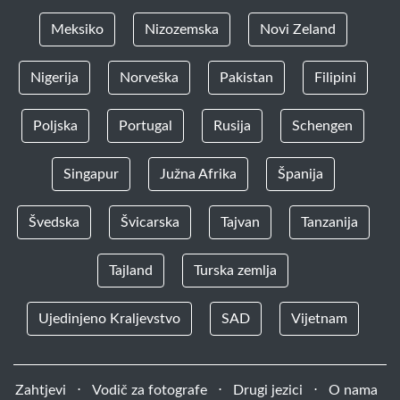
Meksiko
Nizozemska
Novi Zeland
Nigerija
Norveška
Pakistan
Filipini
Poljska
Portugal
Rusija
Schengen
Singapur
Južna Afrika
Španija
Švedska
Švicarska
Tajvan
Tanzanija
Tajland
Turska zemlja
Ujedinjeno Kraljevstvo
SAD
Vijetnam
Zahtjevi
⋅
Vodič za fotografe
⋅
Drugi jezici
⋅
O nama