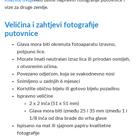
vize za druge zemlje.
Veličina i zahtjevi fotografije
putovnice
Glava mora biti okrenuta fotoaparatu izravno,
potpuno lice.
Morate imati neutralan izraz lica ili prirodan osmijeh,
s otvorenim očima.
Povezano odjećom, koja se svakodnevno nosi
Snimljeno u zadnjih 6 mjeseci
Koristite običnu bijelu ili gotovo bijelu pozadinu
Ispravno veličine
2 x 2 inča (51 x 51 mm)
Glava mora biti između 25 i 35 mm između 1 i
1/8 inča od dna brade do vrha glave
Ispisano na mat ili sjajnom papiru kvalitetne
fotografije