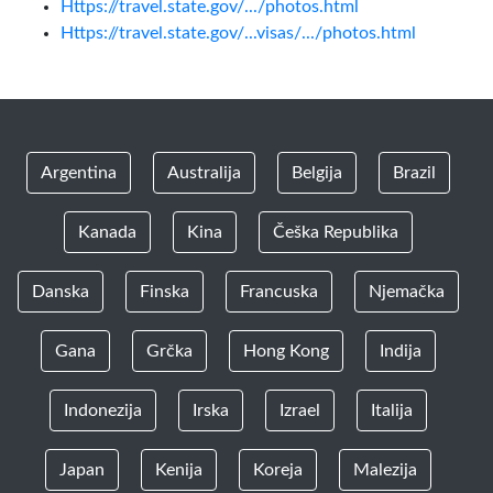
Https://travel.state.gov/.../photos.html
Https://travel.state.gov/...visas/.../photos.html
Argentina
Australija
Belgija
Brazil
Kanada
Kina
Češka Republika
Danska
Finska
Francuska
Njemačka
Gana
Grčka
Hong Kong
Indija
Indonezija
Irska
Izrael
Italija
Japan
Kenija
Koreja
Malezija