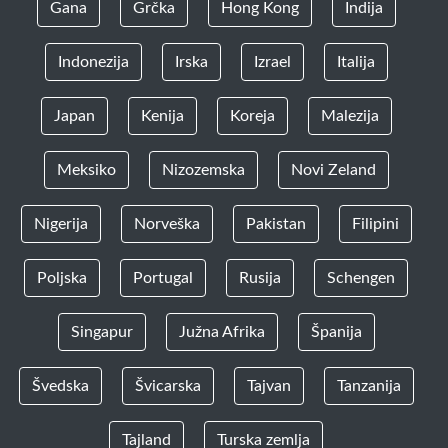
Gana
Grčka
Hong Kong
Indija
Indonezija
Irska
Izrael
Italija
Japan
Kenija
Koreja
Malezija
Meksiko
Nizozemska
Novi Zeland
Nigerija
Norveška
Pakistan
Filipini
Poljska
Portugal
Rusija
Schengen
Singapur
Južna Afrika
Španija
Švedska
Švicarska
Tajvan
Tanzanija
Tajland
Turska zemlja