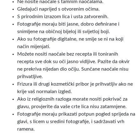
Ne nosite naočale s tamnim naočalama.
Gledajući naprijed s otvorenim očima.
S prirodnim izrazom lica i usta zatvorenih.
Fotografije moraju biti jasne, dobro definirane i
snimljene na običnoj bijeloj ili svijetloj boji.
Ako su fotografije digitalne, ne smije se ni na koji
način mijenjati.
Možete nositi naočale bez recepta ili toniranih
recepta sve dok su oči jasno vidljive. Pazite da okvir
ne prekriva nijedan dio očiju. Sunčane naočale nisu
prihvatljive.
Frizura ili drugi kozmetički pribor je prihvatljiv ako ne
krije vaš normalan izgled.
Ako iz religioznih razloga morate nositi pokrivač za
glavu, provjerite da vaše crte lica nisu zatamnjene.
Fotografije moraju prikazati potpun pogled sprijeda na
glavi, s licem u sredini fotografije, i sadržavati vrh
ramena.