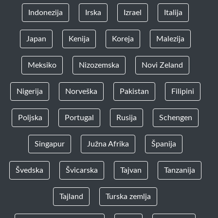
Indonezija
Irska
Izrael
Italija
Japan
Kenija
Koreja
Malezija
Meksiko
Nizozemska
Novi Zeland
Nigerija
Norveška
Pakistan
Filipini
Poljska
Portugal
Rusija
Schengen
Singapur
Južna Afrika
Španija
Švedska
Švicarska
Tajvan
Tanzanija
Tajland
Turska zemlja