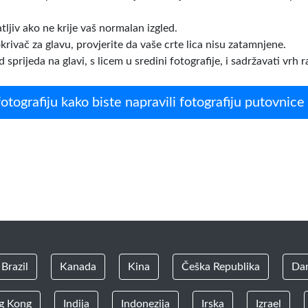
atljiv ako ne krije vaš normalan izgled.
krivač za glavu, provjerite da vaše crte lica nisu zatamnjene.
sprijeda na glavi, s licem u sredini fotografije, i sadržavati vrh 
fotografiju kako biste napravili fotografiju putovnice
Brazil
Kanada
Kina
Češka Republika
Da
g Kong
Indija
Indonezija
Irska
Izrael