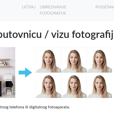
UČITAJ
OBREZIVANJE
PODEŠAV
FOTOGRAFIJE
utovnicu / vizu fotografi
og telefona ili digitalnog fotoaparata.