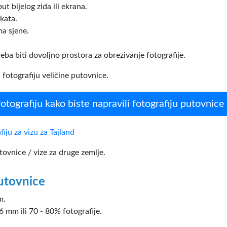
t bijelog zida ili ekrana.
kata.
ma sjene.
reba biti dovoljno prostora za obrezivanje fotografije.
i fotografiju veličine putovnice.
fotografiju kako biste napravili fotografiju putovnice
fiju za vizu za Tajland
tovnice / vize za druge zemlje.
putovnice
m.
6 mm ili 70 - 80% fotografije.