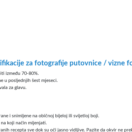
ifikacije za fotografije putovnice / vizne f
biti između 70-80%.
ne u posljednjih šest mjeseci.
vala za glavu.
.
ne i snimljene na običnoj bijeloj ili svijetloj boji.
 na koji način mijenjati.
ranih recepta sve dok su oči jasno vidljive. Pazite da okvir ne pr