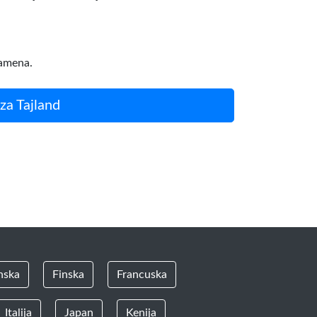
ramena.
 za Tajland
nska
Finska
Francuska
Italija
Japan
Kenija