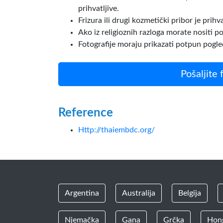
prihvatljive.
Frizura ili drugi kozmetički pribor je prihv
Ako iz religioznih razloga morate nositi po
Fotografije moraju prikazati potpun pogled 
Pošaljite 
Reference
Http://thaiembdc.org/
Argentina
Australija
Belgija
Njemačka
Gana
Grčka
Hon