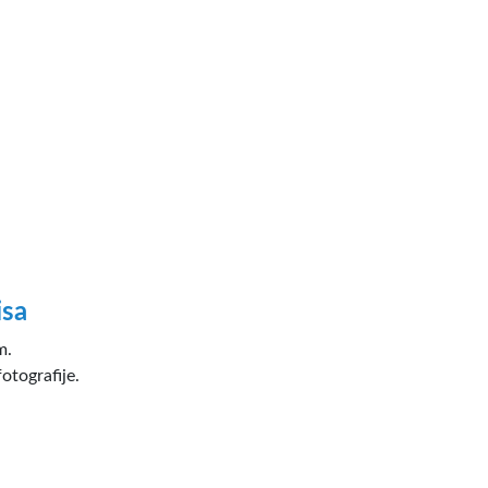
isa
m.
otografije.