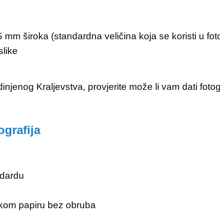
35 mm široka (standardna veličina koja se koristi u f
slike
dinjenog Kraljevstva, provjerite može li vam dati foto
ografija
ndardu
skom papiru bez obruba