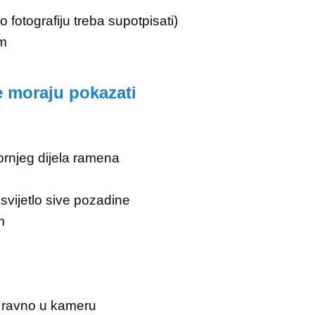
fotografiju treba supotpisati)
om
e moraju pokazati
gornjeg dijela ramena
svijetlo sive pozadine
m
ti ravno u kameru