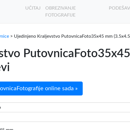
UČITAJ
OBREZIVANJE
PODEŠAV
FOTOGRAFIJE
vnice
> Ujedinjeno Kraljevstvo PutovnicaFoto35x45 mm (3.5x4.5
vstvo PutovnicaFoto35x45
evi
ovnicaFotografije online sada »
o