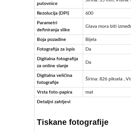
Širina: 35 mm, Visina
putovnice
Rezolucija (DPI)
600
Parametri
Glava mora biti između
definiranja slike
Boja pozadine
Bijela
Fotografija za ispis
Da
Digitalna fotografija
Da
za online slanje
Digitalna veličina
Širina: 826 piksela , V
fotografije
Vrsta foto-papira
mat
Detaljni zahtjevi
Tiskane fotografije