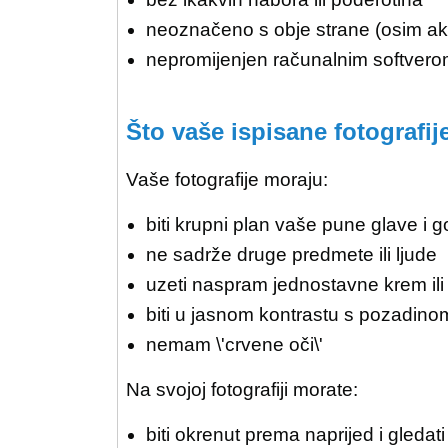
neoznačeno s obje strane (osim ako 
nepromijenjen računalnim softver
Što vaše ispisane fotografij
Vaše fotografije moraju:
biti krupni plan vaše pune glave i 
ne sadrže druge predmete ili ljude
uzeti naspram jednostavne krem ili 
biti u jasnom kontrastu s pozadino
nemam \'crvene oči\'
Na svojoj fotografiji morate:
biti okrenut prema naprijed i gleda