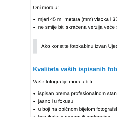
Oni moraju:
mjeri 45 milimetara (
mm
) visoka i 
ne smije biti skraćena verzija veće 
Ako koristite fotokabinu izvan Uje
Kvaliteta vaših ispisanih fot
Vaše fotografije moraju biti:
ispisan prema profesionalnom sta
jasno i u fokusu
u boji na običnom bijelom fotograf
bez ikakvih nabora ili poderotina