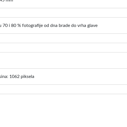
: 45 mm
 70 i 80 % fotografije od dna brade do vrha glave
isina: 1062 piksela