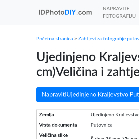
NAPRAVITE
FOTOGRAFIJU
Početna stranica
>
Zahtjevi za fotografije puto
Ujedinjeno Kralje
cm)Veličina i zahtj
NapravitiUjedinjeno Kraljevstvo Put
Zemlja
Ujedinjeno Kraljevstv
Vrsta dokumenta
Putovnica
Veličina slike