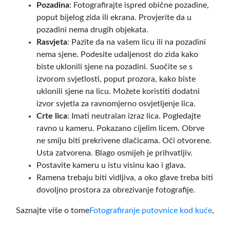
Pozadina
: Fotografirajte ispred obične pozadine,
poput bijelog zida ili ekrana. Provjerite da u
pozadini nema drugih objekata.
Rasvjeta
: Pazite da na vašem licu ili na pozadini
nema sjene. Podesite udaljenost do zida kako
biste uklonili sjene na pozadini. Suočite se s
izvorom svjetlosti, poput prozora, kako biste
uklonili sjene na licu. Možete koristiti dodatni
izvor svjetla za ravnomjerno osvjetljenje lica.
Crte lica
: Imati neutralan izraz lica. Pogledajte
ravno u kameru. Pokazano cijelim licem. Obrve
ne smiju biti prekrivene dlačicama. Oči otvorene.
Usta zatvorena. Blago osmijeh je prihvatljiv.
Postavite kameru u istu visinu kao i glava.
Ramena trebaju biti vidljiva, a oko glave treba biti
dovoljno prostora za obrezivanje fotografije.
Saznajte više o tome
Fotografiranje putovnice kod kuće
,