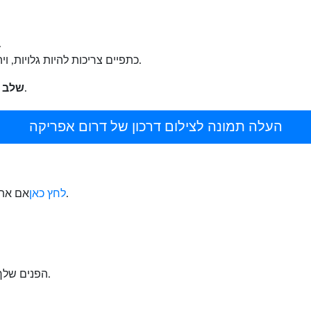
מקם את המצלמה בגוב
כתפיים צריכות להיות גלויות, ויהיה מספיק מקום סביב הראש לקצוץ התצלום.
העלה את התמונה כדי ליצור תמונה בגודל הדרכון.
שלב 2:
העלה תמונה לצילום דרכון של דרום אפריקה
אם אתה רוצה לעשות תמונות דרכון / ויזה למדינות אחרות.
לחץ כאן
הפנים שלך תופסות 29-34 מ"מ או 70 - 80% מהתצלום.