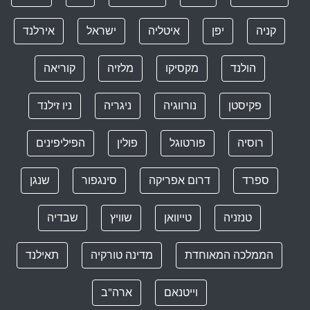
קניה
יפן
איטליה
ישראל
אירלנד
הולנד
מקסיקו
מלזיה
קוריאה
פקיסטן
נורווגיה
ניגריה
ניו זילנד
רוסיה
פורטוגל
פולין
הפיליפינים
ספרד
דרום אפריקה
סינגפור
שנגן
טנזניה
טייוואן
שוויץ
שבדיה
הממלכה המאוחדת
מדינה טורקיה
תאילנד
וייטנאם
ארה"ב