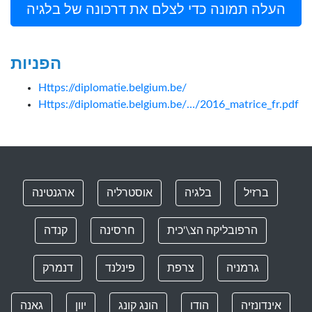
העלה תמונה כדי לצלם את דרכונה של בלגיה
הפניות
Https://diplomatie.belgium.be/
Https://diplomatie.belgium.be/…/2016_matrice_fr.pdf
ברזיל
בלגיה
אוסטרליה
ארגנטינה
הרפובליקה הצ\'כית
חרסינה
קנדה
גרמניה
צרפת
פינלנד
דנמרק
אינדונזיה
הודו
הונג קונג
יוון
גאנה