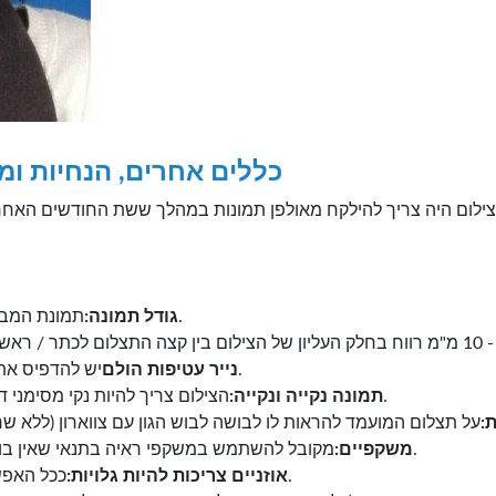
כללים אחרים, הנחיות ומפ
תמונת המבקש צריכה לתפוס בערך 70 - 80% מהתצלום.
גודל תמונה:
יש להדפיס את הצילום על נייר צילום באיכות טובה, רצוי מט.
נייר עטיפות הולם
הצילום צריך להיות נקי מסימני דיו, לכלוך, שומן, טביעות אצבעות וכתמי הדבק.
תמונה נקייה ונקייה:
:
מקובל להשתמש במשקפי ראיה בתנאי שאין בוהק מהמשקפיים והעיניים מוצגות באופן ברור.
משקפיים:
ככל האפשר, שתי אוזניו של הפונה צריכות להיות גלויות.
אוזניים צריכות להיות גלויות: