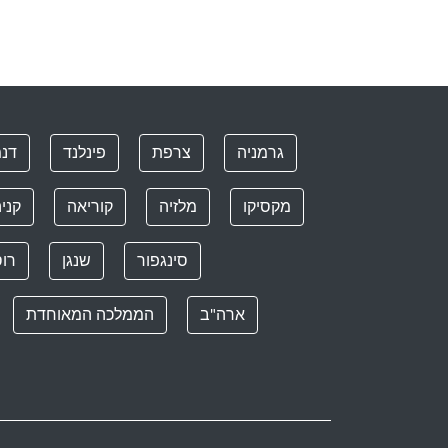
גרמניה
צרפת
פינלנד
דנ
מקסיקו
מלזיה
קוריאה
קני
סינגפור
שנגן
רוס
ארה"ב
הממלכה המאוחדת