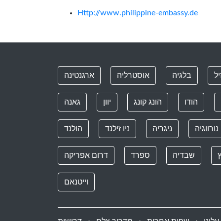
Http://www.philippine-embassy.de
ל
בלגיה
אוסטרליה
ארגנטינה
הודו
הונג קונג
יוון
גאנה
נורווגיה
ניגריה
ניו זילנד
הולנד
ץ
שבדיה
ספרד
דרום אפריקה
וייטנאם