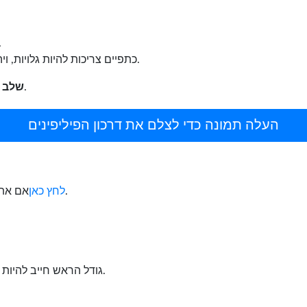
מקם את המצלמה בגוב
כתפיים צריכות להיות גלויות, ויהיה מספיק מקום סביב הראש לקצוץ התצלום.
העלה את התמונה כדי ליצור תמונה בגודל הדרכון.
שלב 2:
העלה תמונה כדי לצלם את דרכון הפיליפינים
אם אתה רוצה לעשות תמונות דרכון / ויזה למדינות אחרות.
לחץ כאן
גודל הראש חייב להיות בין 32 מ"מ ל 36 מ"מ או 70 - 80% מהתמונה.