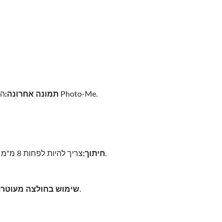
הצילום היה צריך להילקח מאולפן תמונות במהלך ששת החודשים האחרונים (6). לא יתקבלו תמונות שצולמו ממכונות Photo-Me.
תמונה אחרונה:
צריך להיות לפחות 8 מ"מ - 10 מ"מ רווח בחלק העליון של הצילום בין קצה התצלום לכתר / ראשו של האדם בכדי לאפשר "חיתוך" של הצילום.
חיתוך:
על תצלום המועמד להראות לו לבושה לבוש הגון עם צווארון (ללא שרוולים קצרים / שרוולים / צווארון צולל לנשים).
שימוש בחולצה מעוטרת