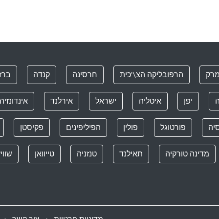
מרק
הרפובליקה הצ\'כית
חרסינה
קנדה
ברזי
ה
יפן
איטליה
ישראל
אירלנד
אינדונזיה
יה
פורטוגל
פולין
הפיליפינים
פקיסטן
מדינה טורקיה
תאילנד
טנזניה
טייוואן
שווי