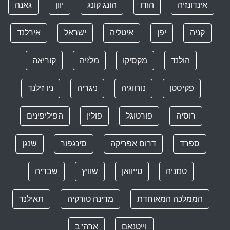
אינדונזיה
הודו
הונג קונג
יוון
גאנה
קניה
יפן
איטליה
ישראל
אירלנד
הולנד
מקסיקו
מלזיה
קוריאה
פקיסטן
נורווגיה
ניגריה
ניו זילנד
רוסיה
פורטוגל
פולין
הפיליפינים
ספרד
דרום אפריקה
סינגפור
שנגן
טנזניה
טייוואן
שוויץ
שבדיה
הממלכה המאוחדת
מדינה טורקיה
תאילנד
וייטנאם
ארה"ב