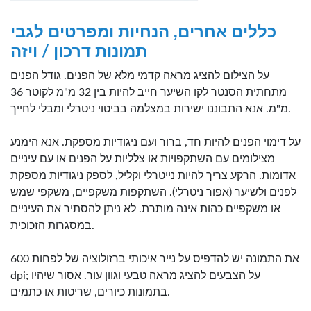
כללים אחרים, הנחיות ומפרטים לגבי
תמונות דרכון / ויזה
על הצילום להציג מראה קדמי מלא של הפנים. גודל הפנים
מתחתית הסנטר לקו השיער חייב להיות בין 32 מ"מ לקוטר 36
מ"מ. אנא התבוננו ישירות במצלמה בביטוי ניטרלי ומבלי לחייך.
על דימוי הפנים להיות חד, ברור ועם ניגודיות מספקת. אנא הימנע
מצילומים עם השתקפויות או צלליות על הפנים או עם עיניים
אדומות. הרקע צריך להיות נייטרלי וקליל, לספק ניגודיות מספקת
לפנים ולשיער (אפור ניטרלי). השתקפות משקפיים, משקפי שמש
או משקפיים כהות אינה מותרת. לא ניתן להסתיר את העיניים
במסגרות הזכוכית.
את התמונה יש להדפיס על נייר איכותי ברזולוציה של לפחות 600
dpi; על הצבעים להציג מראה טבעי וגוון עור. אסור שיהיו
בתמונות כיורים, שריטות או כתמים.