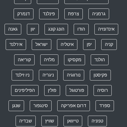
גרמניה
צרפת
פינלנד
דנמרק
אינדונזיה
הודו
הונג קונג
יוון
גאנה
קניה
יפן
איטליה
ישראל
אירלנד
הולנד
מקסיקו
מלזיה
קוריאה
פקיסטן
נורווגיה
ניגריה
ניו זילנד
רוסיה
פורטוגל
פולין
הפיליפינים
ספרד
דרום אפריקה
סינגפור
שנגן
טנזניה
טייוואן
שוויץ
שבדיה