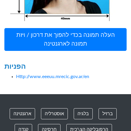
העלה תמונה בכדי להפוך את דרכון / ויזת
תמונה לארגנטינה
הפניות
Http://www.eeeuu.mrecic.gov.ar/en
ברזיל
בלגיה
אוסטרליה
ארגנטינה
הרפובליקה הצ\'כית
חרסינה
קנדה