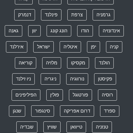
גרמניה
צרפת
פינלנד
דנמרק
אינדונזיה
הודו
הונג קונג
יוון
גאנה
קניה
יפן
איטליה
ישראל
אירלנד
הולנד
מקסיקו
מלזיה
קוריאה
פקיסטן
נורווגיה
ניגריה
ניו זילנד
רוסיה
פורטוגל
פולין
הפיליפינים
ספרד
דרום אפריקה
סינגפור
שנגן
טנזניה
טייוואן
שוויץ
שבדיה