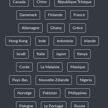
Canada
Chine
République Tchèque
Danemark
Finlande
France
Allemagne
Ghana
Grèce
Hong Kong
Inde
Indonésie
Irlande
Israël
Italie
Japon
Kenya
Corée
La Malaisie
Mexique
Pays-Bas
Nouvelle-Zélande
Nigeria
Norvège
Pakistan
Philippines
Pologne
Le Portugal
Russie