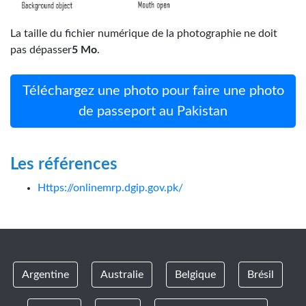
La taille du fichier numérique de la photographie ne doit
pas dépasser
5 Mo
.
Téléchargez une photo pour faire une photo
de passeport au Pakistan
Les références
Https://onlinemrp.dgip.gov.pk/
Argentine
Australie
Belgique
Brésil