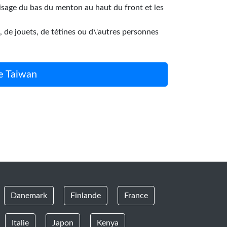
visage du bas du menton au haut du front et les
, de jouets, de tétines ou d\'autres personnes
e Taiwan
Danemark
Finlande
France
Italie
Japon
Kenya