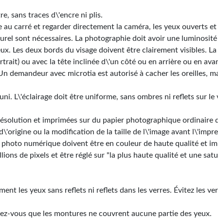
e, sans traces d\'encre ni plis.
 au carré et regarder directement la caméra, les yeux ouverts et
turel sont nécessaires. La photographie doit avoir une luminosité
yeux. Les deux bords du visage doivent être clairement visibles. L
trait) ou avec la tête inclinée d\'un côté ou en arrière ou en avan
Un demandeur avec microtia est autorisé à cacher les oreilles, m
ni. L\'éclairage doit être uniforme, sans ombres ni reflets sur le 
ésolution et imprimées sur du papier photographique ordinaire de 
\'origine ou la modification de la taille de l\'image avant l\'impre
 photo numérique doivent être en couleur de haute qualité et im
lions de pixels et être réglé sur "la plus haute qualité et une sat
nt les yeux sans reflets ni reflets dans les verres. Évitez les ve
rez-vous que les montures ne couvrent aucune partie des yeux.