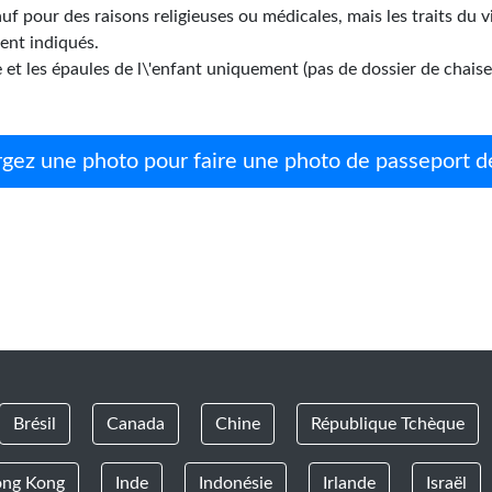
uf pour des raisons religieuses ou médicales, mais les traits du 
ent indiqués.
et les épaules de l\'enfant uniquement (pas de dossier de chaise
rgez une photo pour faire une photo de passeport d
Brésil
Canada
Chine
République Tchèque
ng Kong
Inde
Indonésie
Irlande
Israël