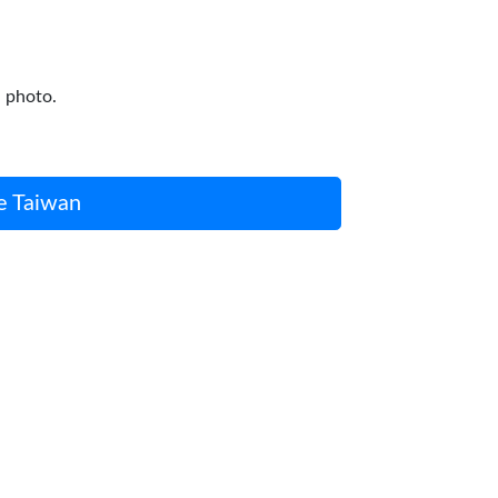
a photo.
e Taiwan