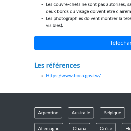
Les couvre-chefs ne sont pas autorisés, sa
deux bords du visage doivent être clairem
Les photographies doivent montrer la tête 
visibles).
Télécha
Les références
Https://www.boca.gov.tw/
Argentine
Australie
Belgique
Allemagne
Ghana
Grèce
Ho