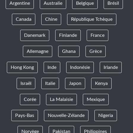
Argentine
Australie
Belgique
Brésil
Canada
Chine
République Tchèque
Danemark
Finlande
France
Allemagne
Ghana
Grèce
Hong Kong
Inde
Indonésie
Irlande
Israël
Italie
Japon
Kenya
Corée
La Malaisie
Mexique
Pays-Bas
Nouvelle-Zélande
Nigeria
Norvège
Pakistan
Philippines