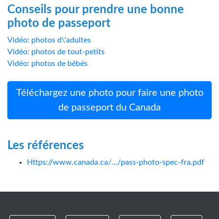
Conseils pour prendre une bonne
photo de passeport
Vidéo: photos d\'adultes
Vidéo: photos de tout-petits
Vidéo: photos de bébés
Téléchargez une photo pour faire une photo
de passeport du Canada
Les références
Https://www.canada.ca/.../pass-photo-spec-fra.pdf