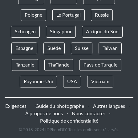
Pologne
Le Portugal
Russie
Schengen
Singapour
Afrique du Sud
Espagne
Suède
Suisse
Taïwan
Tanzanie
Thaïlande
Pays de Turquie
Royaume-Uni
USA
Vietnam
Exigences
⋅
Guide du photographe
⋅
Autres langues
⋅
À propos de nous
⋅
Nous contacter
⋅
Politique de confidentialité
© 2018-2024 IDPhotoDIY. Tous les droits sont réservés.