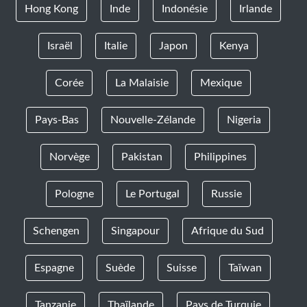
Hong Kong
Inde
Indonésie
Irlande
Israël
Italie
Japon
Kenya
Corée
La Malaisie
Mexique
Pays-Bas
Nouvelle-Zélande
Nigeria
Norvège
Pakistan
Philippines
Pologne
Le Portugal
Russie
Schengen
Singapour
Afrique du Sud
Espagne
Suède
Suisse
Taïwan
Tanzanie
Thaïlande
Pays de Turquie