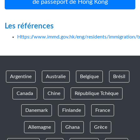
de passeport de Hong Kong
Les références
Https://www.immd.gov.hk/eng/residents/immigration/t
Argentine
Australie
Belgique
Brésil
Canada
Chine
République Tchèque
Danemark
Finlande
France
Allemagne
Ghana
Grèce