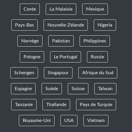
Corée
La Malaisie
Mexique
Pays-Bas
Nouvelle-Zélande
Nigeria
Norvège
Pakistan
Philippines
Pologne
Le Portugal
Russie
Schengen
Singapour
Afrique du Sud
Espagne
Suède
Suisse
Taïwan
Tanzanie
Thaïlande
Pays de Turquie
Royaume-Uni
USA
Vietnam