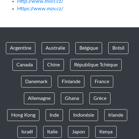
Http://www.mvcr.cz/
Https://www.mzv.cz/
Argentine
Australie
Belgique
Brésil
Canada
Chine
République Tchèque
Danemark
Finlande
France
Allemagne
Ghana
Grèce
Hong Kong
Inde
Indonésie
Irlande
Israël
Italie
Japon
Kenya