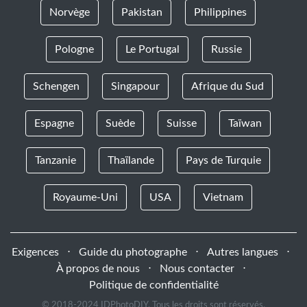
Norvège
Pakistan
Philippines
Pologne
Le Portugal
Russie
Schengen
Singapour
Afrique du Sud
Espagne
Suède
Suisse
Taïwan
Tanzanie
Thaïlande
Pays de Turquie
Royaume-Uni
USA
Vietnam
Exigences
⋅
Guide du photographe
⋅
Autres langues
⋅
À propos de nous
⋅
Nous contacter
⋅
Politique de confidentialité
© 2018-2024 IDPhotoDIY. Tous les droits sont réservés.