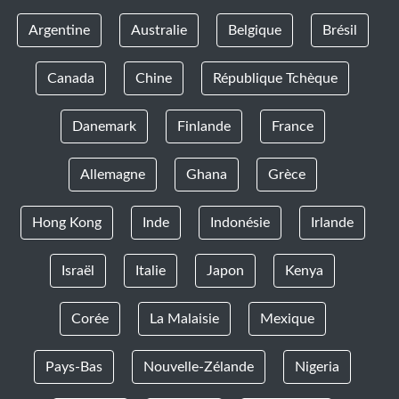
Argentine
Australie
Belgique
Brésil
Canada
Chine
République Tchèque
Danemark
Finlande
France
Allemagne
Ghana
Grèce
Hong Kong
Inde
Indonésie
Irlande
Israël
Italie
Japon
Kenya
Corée
La Malaisie
Mexique
Pays-Bas
Nouvelle-Zélande
Nigeria