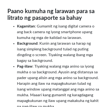
Paano kumuha ng larawan para sa
litrato ng pasaporte sa bahay
Kagamitan
: Gumamit ng isang digital camera o
ang back camera ng iyong smartphone upang
kumuha ng mga de-kalidad na larawan.
Background
: Kunin ang larawan sa harap ng
isang simpleng background tulad ng puting
dingding o screen. Tiyaking walang ibang mga
bagay sa background.
Pag-iilaw
: Tiyaking walang mga anino sa iyong
mukha o sa background. Ayusin ang distansya sa
pader upang alisin ang mga anino sa background.
Harapin ang ilaw na mapagkukunan tulad ng
isang window upang matanggal ang mga anino sa
mukha. Maaari kang gumamit ng karagdagang
mapagkukunan ng ilaw upang makakuha ng kahit
na pag-iilaw sa mukha.