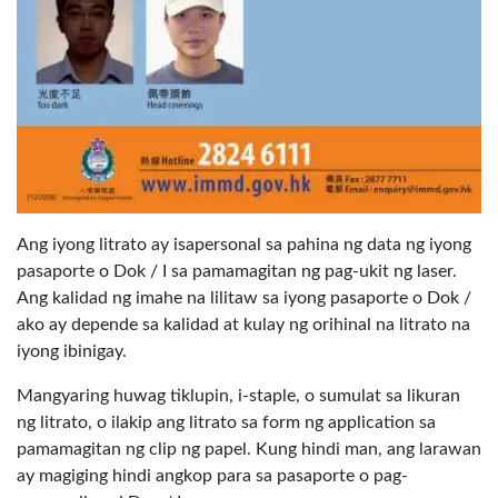
Ang iyong litrato ay isapersonal sa pahina ng data ng iyong
pasaporte o Dok / I sa pamamagitan ng pag-ukit ng laser.
Ang kalidad ng imahe na lilitaw sa iyong pasaporte o Dok /
ako ay depende sa kalidad at kulay ng orihinal na litrato na
iyong ibinigay.
Mangyaring huwag tiklupin, i-staple, o sumulat sa likuran
ng litrato, o ilakip ang litrato sa form ng application sa
pamamagitan ng clip ng papel. Kung hindi man, ang larawan
ay magiging hindi angkop para sa pasaporte o pag-