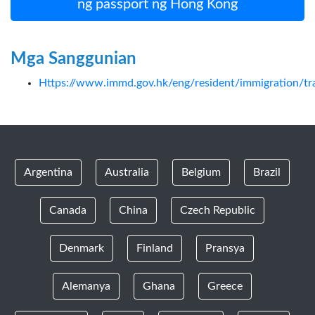
ng passport ng Hong Kong
Mga Sanggunian
Https://www.immd.gov.hk/eng/resident/immigration/tr
Argentina
Australia
Belgium
Brazil
Canada
China
Czech Republic
Denmark
Finland
Pransya
Alemanya
Ghana
Greece