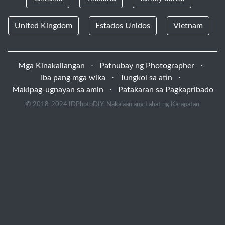
United Kingdom
Estados Unidos
Vietnam
Mga Kinakailangan
⋅
Patnubay ng Photographer
⋅
Iba pang mga wika
⋅
Tungkol sa atin
⋅
Makipag-ugnayan sa amin
⋅
Patakaran sa Pagkapribado
© 2018-2024 IDPhotoDIY. Nakalaan ang Lahat ng Karapatan