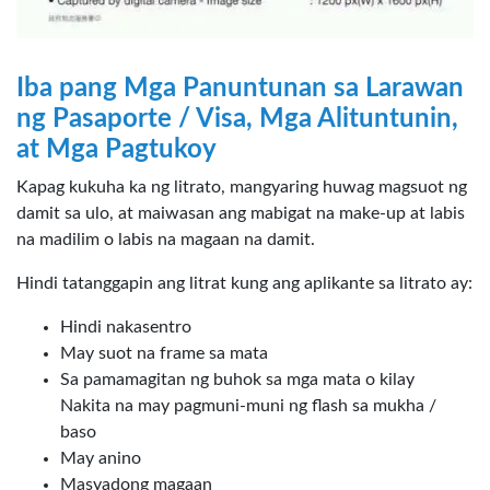
Iba pang Mga Panuntunan sa Larawan
ng Pasaporte / Visa, Mga Alituntunin,
at Mga Pagtukoy
Kapag kukuha ka ng litrato, mangyaring huwag magsuot ng
damit sa ulo, at maiwasan ang mabigat na make-up at labis
na madilim o labis na magaan na damit.
Hindi tatanggapin ang litrat kung ang aplikante sa litrato ay:
Hindi nakasentro
May suot na frame sa mata
Sa pamamagitan ng buhok sa mga mata o kilay
Nakita na may pagmuni-muni ng flash sa mukha /
baso
May anino
Masyadong magaan