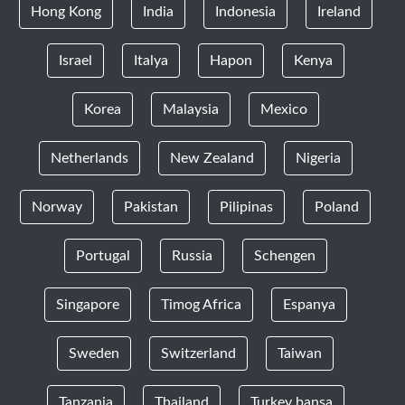
Hong Kong
India
Indonesia
Ireland
Israel
Italya
Hapon
Kenya
Korea
Malaysia
Mexico
Netherlands
New Zealand
Nigeria
Norway
Pakistan
Pilipinas
Poland
Portugal
Russia
Schengen
Singapore
Timog Africa
Espanya
Sweden
Switzerland
Taiwan
Tanzania
Thailand
Turkey bansa