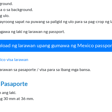
ground.
a o sa background.
g ulo.
ayroong sapat na puwang sa paligid ng ulo para sa pag-crop ng 
awa ng laki ng larawan ng passport.
load ng larawan upang gumawa ng Mexico passpor
co visa larawan
awan sa pasaporte / visa para sa ibang mga bansa.
 Pasaporte
 ang laki.
 ng 30 mm at 36 mm.