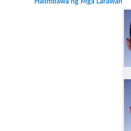
Halimbawa ng Mga Larawan