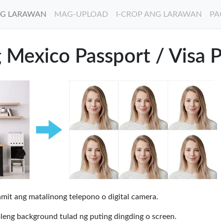
G LARAWAN
MAG-UPLOAD
I-CROP ANG LARAWAN
PA
 Mexico Passport / Visa 
it ang matalinong telepono o digital camera.
leng background tulad ng puting dingding o screen.