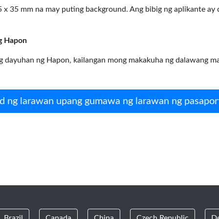
45 x 35 mm na may puting background. Ang bibig ng aplikante ay
ng Hapon
ng dayuhan ng Hapon, kailangan mong makakuha ng dalawang magk
 ng larawan upang gumawa ng larawan ng pasapor
Brazil
Canada
China
Czech Republic
D