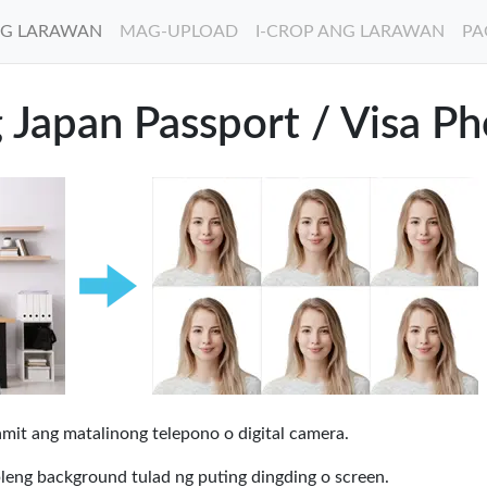
G LARAWAN
MAG-UPLOAD
I-CROP ANG LARAWAN
PA
 Japan Passport / Visa P
it ang matalinong telepono o digital camera.
leng background tulad ng puting dingding o screen.