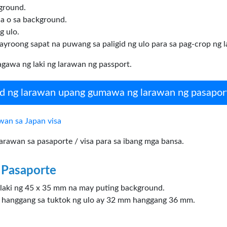
ground.
a o sa background.
g ulo.
ayroong sapat na puwang sa paligid ng ulo para sa pag-crop ng 
awa ng laki ng larawan ng passport.
 ng larawan upang gumawa ng larawan ng pasapor
an sa Japan visa
awan sa pasaporte / visa para sa ibang mga bansa.
 Pasaporte
 laki ng 45 x 35 mm na may puting background.
a hanggang sa tuktok ng ulo ay 32 mm hanggang 36 mm.