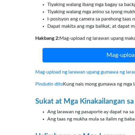
Tiyaking walang ibang mga bagay sa back
Tiyaking walang mga anino sa iyong mukh
I-posisyon ang camera sa parehong taas n
Dapat makita ang mga balikat, at dapat m
Hakbang 2:
Mag-upload ng larawan upang makag
Mag-upload
Mag-upload ng larawan upang gumawa ng laraw
Pindutin dito
Kung nais mong gumawa ng mga lar
Sukat at Mga Kinakailangan sa
Ang larawan ng pasaporte ay dapat na sa
Ang taas ng mukha mula sa ilalim ng bab