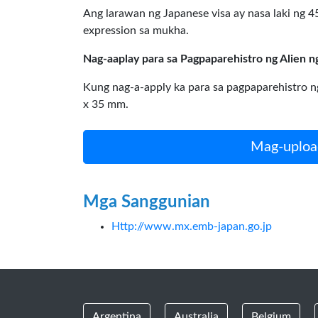
Ang larawan ng Japanese visa ay nasa laki ng 
expression sa mukha.
Nag-aaplay para sa Pagpaparehistro ng Alien 
Kung nag-a-apply ka para sa pagpaparehistro 
x 35 mm.
Mag-upload
Mga Sanggunian
Http://www.mx.emb-japan.go.jp
Argentina
Australia
Belgium