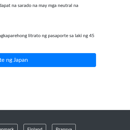
 dapat na sarado na may mga neutral na
aparehong litrato ng pasaporte sa laki ng 45
te ng Japan
enmark
Finland
Pransya