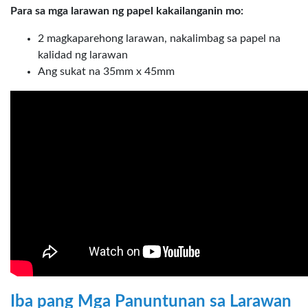
Para sa mga larawan ng papel kakailanganin mo:
2 magkaparehong larawan, nakalimbag sa papel na
kalidad ng larawan
Ang sukat na 35mm x 45mm
Iba pang Mga Panuntunan sa Larawan