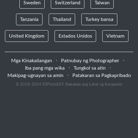
Sweden
Switzerland
Taiwan
Tanzania
Thailand
Turkey bansa
United Kingdom
Estados Unidos
Vietnam
Mga Kinakailangan
⋅
Patnubay ng Photographer
⋅
Iba pang mga wika
⋅
Tungkol sa atin
⋅
Makipag-ugnayan sa amin
⋅
Patakaran sa Pagkapribado
© 2018-2024 IDPhotoDIY. Nakalaan ang Lahat ng Karapatan