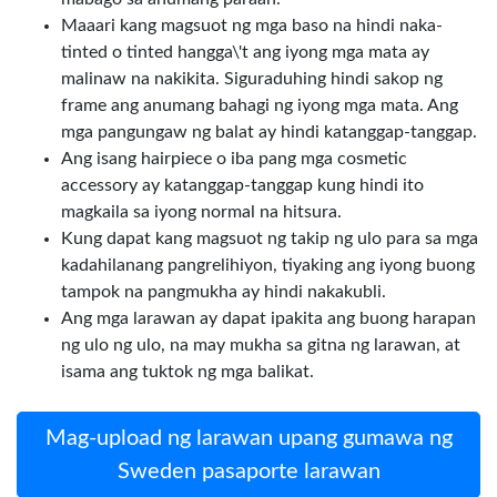
Maaari kang magsuot ng mga baso na hindi naka-
tinted o tinted hangga\'t ang iyong mga mata ay
malinaw na nakikita. Siguraduhing hindi sakop ng
frame ang anumang bahagi ng iyong mga mata. Ang
mga pangungaw ng balat ay hindi katanggap-tanggap.
Ang isang hairpiece o iba pang mga cosmetic
accessory ay katanggap-tanggap kung hindi ito
magkaila sa iyong normal na hitsura.
Kung dapat kang magsuot ng takip ng ulo para sa mga
kadahilanang pangrelihiyon, tiyaking ang iyong buong
tampok na pangmukha ay hindi nakakubli.
Ang mga larawan ay dapat ipakita ang buong harapan
ng ulo ng ulo, na may mukha sa gitna ng larawan, at
isama ang tuktok ng mga balikat.
Mag-upload ng larawan upang gumawa ng
Sweden pasaporte larawan