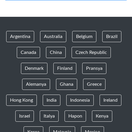
Argentina
Australia
Belgium
Brazil
Canada
China
Czech Republic
Denmark
Finland
Pransya
Alemanya
Ghana
Greece
Hong Kong
India
Indonesia
Ireland
Israel
Italya
Hapon
Kenya
Korea
Malaysia
Mexico