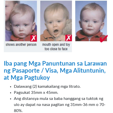
Iba pang Mga Panuntunan sa Larawan
ng Pasaporte / Visa, Mga Alituntunin,
at Mga Pagtukoy
Dalawang (2) kamakailang mga litrato.
Pagsukat 35mm x 45mm.
Ang distansya mula sa baba hanggang sa tuktok ng
ulo ay dapat na nasa pagitan ng 31mm-36 mm o 70-
80%.