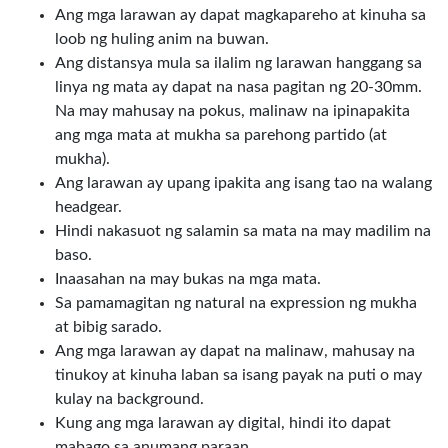
Ang mga larawan ay dapat magkapareho at kinuha sa
loob ng huling anim na buwan.
Ang distansya mula sa ilalim ng larawan hanggang sa
linya ng mata ay dapat na nasa pagitan ng 20-30mm.
Na may mahusay na pokus, malinaw na ipinapakita
ang mga mata at mukha sa parehong partido (at
mukha).
Ang larawan ay upang ipakita ang isang tao na walang
headgear.
Hindi nakasuot ng salamin sa mata na may madilim na
baso.
Inaasahan na may bukas na mga mata.
Sa pamamagitan ng natural na expression ng mukha
at bibig sarado.
Ang mga larawan ay dapat na malinaw, mahusay na
tinukoy at kinuha laban sa isang payak na puti o may
kulay na background.
Kung ang mga larawan ay digital, hindi ito dapat
mabago sa anumang paraan.