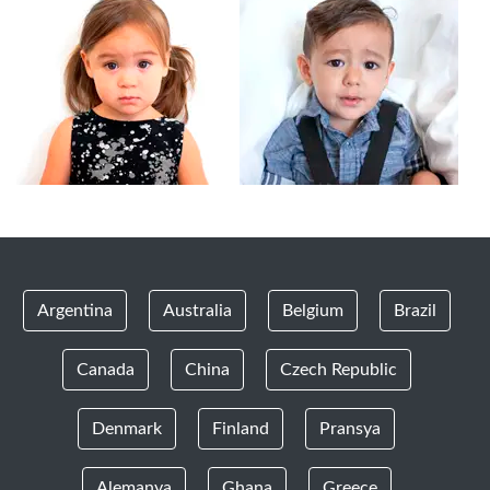
Argentina
Australia
Belgium
Brazil
Canada
China
Czech Republic
Denmark
Finland
Pransya
Alemanya
Ghana
Greece