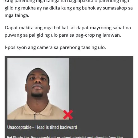
Ang parehong mga tainga na nagpapakita o parehong mga
gilid ng mukha ay nakikita kung ang buhok ay sumasakop sa
mga tainga.
Dapat makita ang mga balikat, at dapat mayroong sapat na
puwang sa paligid ng ulo para sa pag-crop ng larawan.
I-posisyon ang camera sa parehong taas ng ulo.