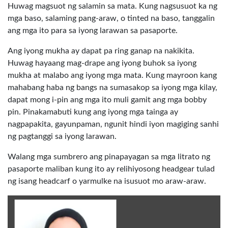
Huwag magsuot ng salamin sa mata. Kung nagsusuot ka ng
mga baso, salaming pang-araw, o tinted na baso, tanggalin
ang mga ito para sa iyong larawan sa pasaporte.
Ang iyong mukha ay dapat pa ring ganap na nakikita.
Huwag hayaang mag-drape ang iyong buhok sa iyong
mukha at malabo ang iyong mga mata. Kung mayroon kang
mahabang haba ng bangs na sumasakop sa iyong mga kilay,
dapat mong i-pin ang mga ito muli gamit ang mga bobby
pin. Pinakamabuti kung ang iyong mga tainga ay
nagpapakita, gayunpaman, ngunit hindi iyon magiging sanhi
ng pagtanggi sa iyong larawan.
Walang mga sumbrero ang pinapayagan sa mga litrato ng
pasaporte maliban kung ito ay relihiyosong headgear tulad
ng isang headcarf o yarmulke na isusuot mo araw-araw.