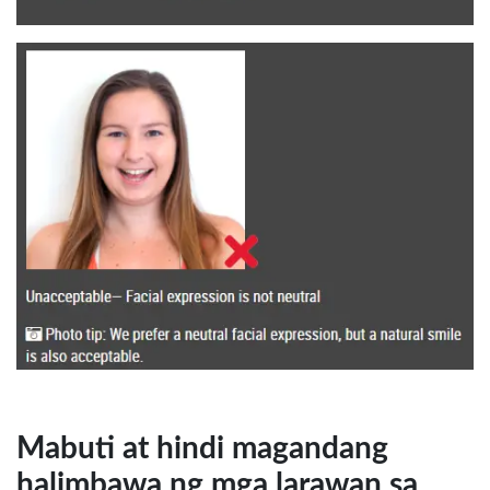
Mabuti at hindi magandang
halimbawa ng mga larawan sa