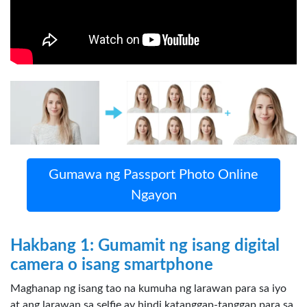
Nagbibigay ang generator ng higit sa 70 mga template ng
pasaporte / visa.
Gumawa ng Passport Photo Online
Ngayon
Hakbang 1: Gumamit ng isang digital
camera o isang smartphone
Maghanap ng isang tao na kumuha ng larawan para sa iyo
at ang larawan sa selfie ay hindi katanggap-tanggap para sa