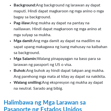
Background:
Ang background ng larawan ay dapat
maputi. Hindi dapat magkaroon ng mga anino o mga
bagay sa background.
Pag-iilaw:
Ang mukha ay dapat na pantay na
naiilawan. Hindi dapat magkaroon ng mga anino at
mga sulyap sa mukha.
Mga damit:
Ang mga damit ay dapat na madilim na
sapat upang makagawa ng isang mahusay na kaibahan
sa background.
Mga Salamin:
Walang pinapayagan na baso para sa
larawan ng passport ng US o visa.
Buhok:
Ang buhok ay hindi dapat takpan ang mukha.
Ang parehong mga mata at kilay ay dapat na nakikita.
Walang smilling:
Ang ekspresyon ng mukha ay dapat
na neutral. Sarado ang bibig.
Halimbawa ng Mga Larawan sa
Pasaporte ng Estados Unidos