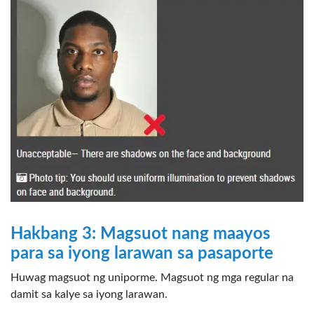
Hakbang 3: Magsuot nang maayos
para sa iyong larawan sa pasaporte
Huwag magsuot ng uniporme. Magsuot ng mga regular na
damit sa kalye sa iyong larawan.