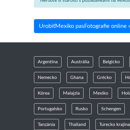
Nerobte si starosti s požiadavkami na veľko
UrobiťMexiko pasFotografie online 
Argentína
Austrália
Belgicko
Nemecko
Ghana
Grécko
H
Kórea
Malajzia
Mexiko
Hol
Portugalsko
Rusko
Schengen
Tanzánia
Thailand
Turecko krajina