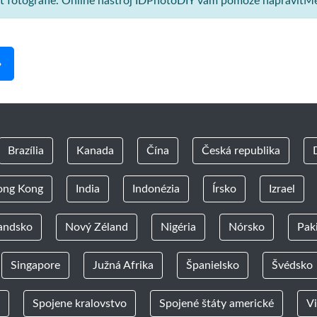
sť fotografie. Online nástroj IDPhotoDIY vám pomôže napraviťMe
»
Brazília
Kanada
Čína
Česká republika
ong Kong
India
Indonézia
Írsko
Izrael
andsko
Nový Zéland
Nigéria
Nórsko
Pak
Singapore
Južná Afrika
Španielsko
Švédsko
Spojene kralovstvo
Spojené štáty americké
V