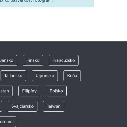
xiko pasVeľkosť fotografií.
Dánsko
Fínsko
Francúzsko
Taliansko
Japonsko
Keňa
istan
Filipíny
Poľsko
Švajčiarsko
Taiwan
ietnam