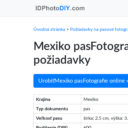
Úvodná stránka
>
Požiadavky na pasové fotogr
Mexiko pasFotogra
požiadavky
UrobiťMexiko pasFotografie online 
Krajina
Mexiko
Typ dokumentu
pas
Veľkosť pasu
šírka: 2.5 cm, výška: 
Rozlíšenie (DPI)
600