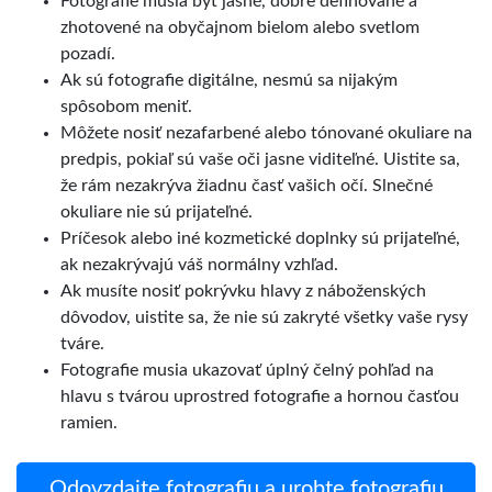
Fotografie musia byť jasné, dobre definované a
zhotovené na obyčajnom bielom alebo svetlom
pozadí.
Ak sú fotografie digitálne, nesmú sa nijakým
spôsobom meniť.
Môžete nosiť nezafarbené alebo tónované okuliare na
predpis, pokiaľ sú vaše oči jasne viditeľné. Uistite sa,
že rám nezakrýva žiadnu časť vašich očí. Slnečné
okuliare nie sú prijateľné.
Príčesok alebo iné kozmetické doplnky sú prijateľné,
ak nezakrývajú váš normálny vzhľad.
Ak musíte nosiť pokrývku hlavy z náboženských
dôvodov, uistite sa, že nie sú zakryté všetky vaše rysy
tváre.
Fotografie musia ukazovať úplný čelný pohľad na
hlavu s tvárou uprostred fotografie a hornou časťou
ramien.
Odovzdajte fotografiu a urobte fotografiu