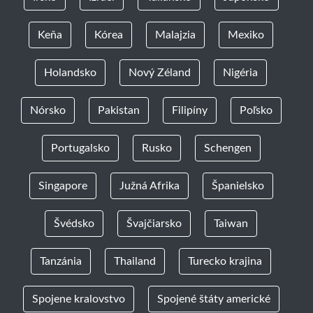
Keňa
Kórea
Malajzia
Mexiko
Holandsko
Nový Zéland
Nigéria
Nórsko
Pakistan
Filipíny
Poľsko
Portugalsko
Rusko
Schengen
Singapore
Južná Afrika
Španielsko
Švédsko
Švajčiarsko
Taiwan
Tanzánia
Thailand
Turecko krajina
Spojene kralovstvo
Spojené štáty americké