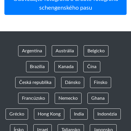
schengenského pasu
Argentína
Austrália
Belgicko
Brazília
Kanada
Čína
Česká republika
Dánsko
Fínsko
Francúzsko
Nemecko
Ghana
Grécko
Hong Kong
India
Indonézia
Írsko
Izrael
Taliansko
Japonsko