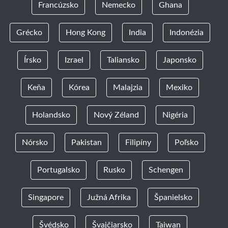
Francúzsko
Nemecko
Ghana
Grécko
Hong Kong
India
Indonézia
Írsko
Izrael
Taliansko
Japonsko
Keňa
Kórea
Malajzia
Mexiko
Holandsko
Nový Zéland
Nigéria
Nórsko
Pakistan
Filipíny
Poľsko
Portugalsko
Rusko
Schengen
Singapore
Južná Afrika
Španielsko
Švédsko
Švajčiarsko
Taiwan