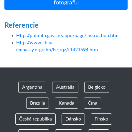
fotografiu
Referencie
Http://ppt.mfa.gov.cn/appo/page/instruction.html
Http://www.china-
embassy.org/chn/lszj/qz/t1421594.htm
Argentína
Austrália
Belgicko
Brazília
Kanada
Čína
Česká republika
Dánsko
Fínsko