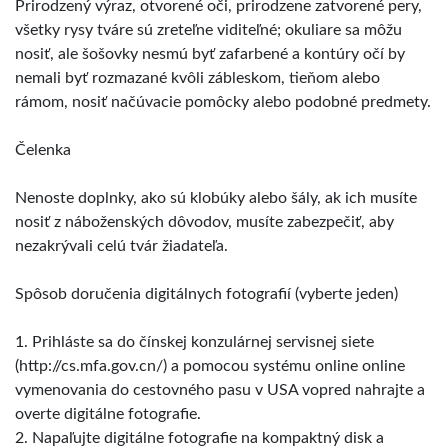
Prirodzený výraz, otvorené oči, prirodzene zatvorené pery,
všetky rysy tváre sú zreteľne viditeľné; okuliare sa môžu
nosiť, ale šošovky nesmú byť zafarbené a kontúry očí by
nemali byť rozmazané kvôli zábleskom, tieňom alebo
rámom, nosiť načúvacie pomôcky alebo podobné predmety.
Čelenka
Nenoste doplnky, ako sú klobúky alebo šály, ak ich musíte
nosiť z náboženských dôvodov, musíte zabezpečiť, aby
nezakrývali celú tvár žiadateľa.
Spôsob doručenia digitálnych fotografií (vyberte jeden)
1. Prihláste sa do čínskej konzulárnej servisnej siete
(http://cs.mfa.gov.cn/) a pomocou systému online online
vymenovania do cestovného pasu v USA vopred nahrajte a
overte digitálne fotografie.
2. Napaľujte digitálne fotografie na kompaktný disk a