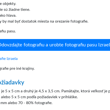
e objekty.
ie sú žiadne tiene.
ako hlava.
y by mal byť dostatok miesta na orezanie fotografie.
afiu pasu.
dovzdajte fotografiu a urobte fotografiu pasu Izrae
fie Izraela
afie pre iné krajiny.
ožiadavky
 je 5 x 5 cm a druhý je 4,5 x 3,5 cm. Pamätajte, ktorá veľkosť je 
 alebo 5 x 5 cm podľa požiadaviek v prihláške.
 mm alebo 70 - 80% fotografie.