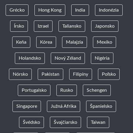
Grécko
Hong Kong
India
Indonézia
Írsko
Izrael
Taliansko
Japonsko
Keňa
Kórea
Malajzia
Mexiko
Holandsko
Nový Zéland
Nigéria
Nórsko
Pakistan
Filipíny
Poľsko
Portugalsko
Rusko
Schengen
Singapore
Južná Afrika
Španielsko
Švédsko
Švajčiarsko
Taiwan