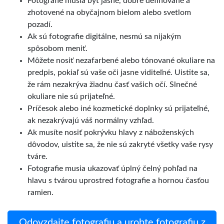
Fotografie musia byť jasné, dobre definované a
zhotovené na obyčajnom bielom alebo svetlom
pozadí.
Ak sú fotografie digitálne, nesmú sa nijakým
spôsobom meniť.
Môžete nosiť nezafarbené alebo tónované okuliare na
predpis, pokiaľ sú vaše oči jasne viditeľné. Uistite sa,
že rám nezakrýva žiadnu časť vašich očí. Slnečné
okuliare nie sú prijateľné.
Príčesok alebo iné kozmetické doplnky sú prijateľné,
ak nezakrývajú váš normálny vzhľad.
Ak musíte nosiť pokrývku hlavy z náboženských
dôvodov, uistite sa, že nie sú zakryté všetky vaše rysy
tváre.
Fotografie musia ukazovať úplný čelný pohľad na
hlavu s tvárou uprostred fotografie a hornou časťou
ramien.
Odovzdajte fotografiu a urobte fotografiu z