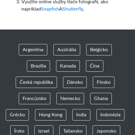
Využite online služby tlače fotografií, ako
napríklad
Snapfish
A
Shutterfly
,
Argentína
Austrália
Belgicko
Brazília
Kanada
Čína
Česká republika
Dánsko
Fínsko
Francúzsko
Nemecko
Ghana
Grécko
Hong Kong
India
Indonézia
Írsko
Izrael
Taliansko
Japonsko