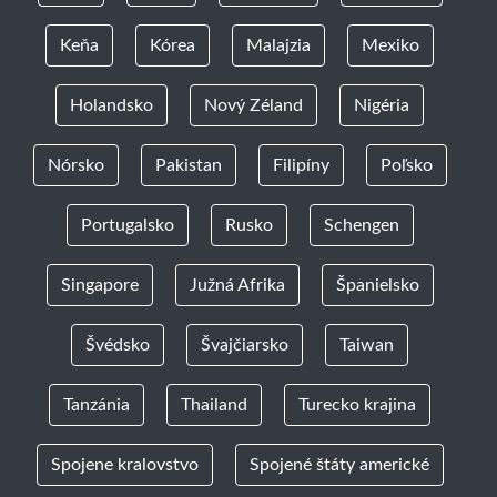
Keňa
Kórea
Malajzia
Mexiko
Holandsko
Nový Zéland
Nigéria
Nórsko
Pakistan
Filipíny
Poľsko
Portugalsko
Rusko
Schengen
Singapore
Južná Afrika
Španielsko
Švédsko
Švajčiarsko
Taiwan
Tanzánia
Thailand
Turecko krajina
Spojene kralovstvo
Spojené štáty americké