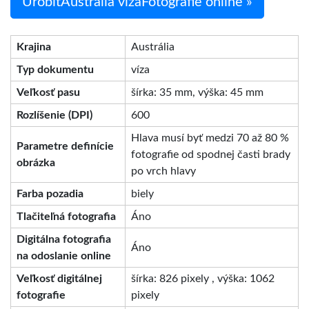
UrobiťAustrália vízaFotografie online »
Krajina
Austrália
Typ dokumentu
víza
Veľkosť pasu
šírka: 35 mm, výška: 45 mm
Rozlíšenie (DPI)
600
Hlava musí byť medzi 70 až 80 %
Parametre definície
fotografie od spodnej časti brady
obrázka
po vrch hlavy
Farba pozadia
biely
Tlačiteľná fotografia
Áno
Digitálna fotografia
Áno
na odoslanie online
Veľkosť digitálnej
šírka: 826 pixely , výška: 1062
fotografie
pixely