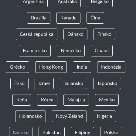
Argentína
Austrália
Belgicko
Brazília
Kanada
Čína
Česká republika
Dánsko
Fínsko
Francúzsko
Nemecko
Ghana
Grécko
Hong Kong
India
Indonézia
Írsko
Izrael
Taliansko
Japonsko
Keňa
Kórea
Malajzia
Mexiko
Holandsko
Nový Zéland
Nigéria
Nórsko
Pakistan
Filipíny
Poľsko