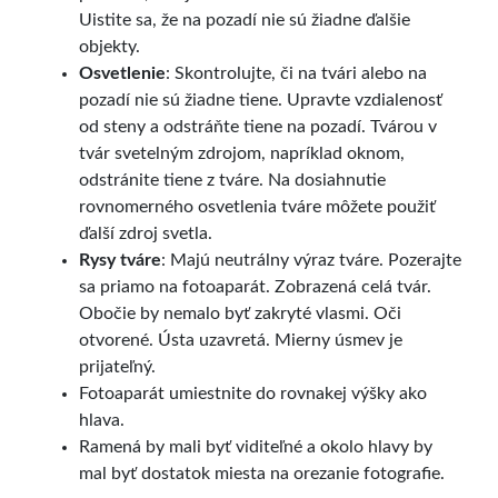
Uistite sa, že na pozadí nie sú žiadne ďalšie
objekty.
Osvetlenie
: Skontrolujte, či na tvári alebo na
pozadí nie sú žiadne tiene. Upravte vzdialenosť
od steny a odstráňte tiene na pozadí. Tvárou v
tvár svetelným zdrojom, napríklad oknom,
odstránite tiene z tváre. Na dosiahnutie
rovnomerného osvetlenia tváre môžete použiť
ďalší zdroj svetla.
Rysy tváre
: Majú neutrálny výraz tváre. Pozerajte
sa priamo na fotoaparát. Zobrazená celá tvár.
Obočie by nemalo byť zakryté vlasmi. Oči
otvorené. Ústa uzavretá. Mierny úsmev je
prijateľný.
Fotoaparát umiestnite do rovnakej výšky ako
hlava.
Ramená by mali byť viditeľné a okolo hlavy by
mal byť dostatok miesta na orezanie fotografie.