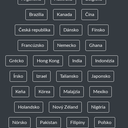
Brazília
Kanada
Čína
Česká republika
Dánsko
Fínsko
Francúzsko
Nemecko
Ghana
Grécko
Hong Kong
India
Indonézia
Írsko
Izrael
Taliansko
Japonsko
Keňa
Kórea
Malajzia
Mexiko
Holandsko
Nový Zéland
Nigéria
Nórsko
Pakistan
Filipíny
Poľsko