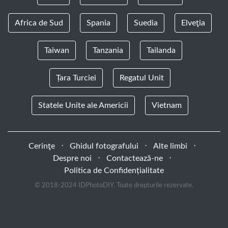
Africa de Sud
Spania
Suedia
Elveţia
Taiwan
Tanzania
Tailanda
Țara Turciei
Regatul Unit
Statele Unite ale Americii
Vietnam
Cerinţe
⋅
Ghidul fotografului
⋅
Alte limbi
⋅
Despre noi
⋅
Contactează-ne
⋅
Politica de Confidențialitate
© 2018-2024 IDPhotoDIY. Toate drepturile rezervate.