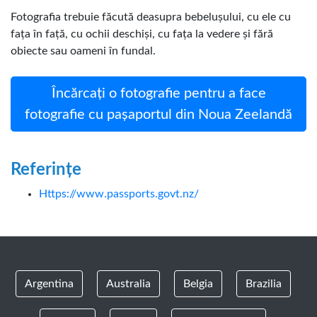
Fotografia trebuie făcută deasupra bebelușului, cu ele cu
fața în față, cu ochii deschiși, cu fața la vedere și fără
obiecte sau oameni în fundal.
Încărcați o fotografie pentru a face
fotografie cu pașaportul din Noua Zeelandă
Referințe
Https://www.passports.govt.nz/
Argentina
Australia
Belgia
Brazilia