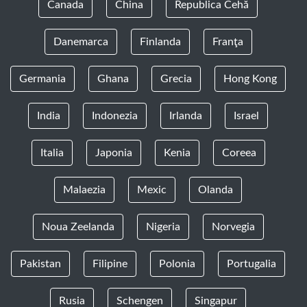
Canada
China
Republica Cehă
Danemarca
Finlanda
Franţa
Germania
Ghana
Grecia
Hong Kong
India
Indonezia
Irlanda
Israel
Italia
Japonia
Kenia
Coreea
Malaezia
Mexic
Olanda
Noua Zeelanda
Nigeria
Norvegia
Pakistan
Filipine
Polonia
Portugalia
Rusia
Schengen
Singapur