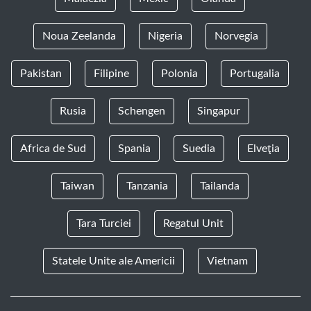
Noua Zeelanda
Nigeria
Norvegia
Pakistan
Filipine
Polonia
Portugalia
Rusia
Schengen
Singapur
Africa de Sud
Spania
Suedia
Elveţia
Taiwan
Tanzania
Tailanda
Țara Turciei
Regatul Unit
Statele Unite ale Americii
Vietnam