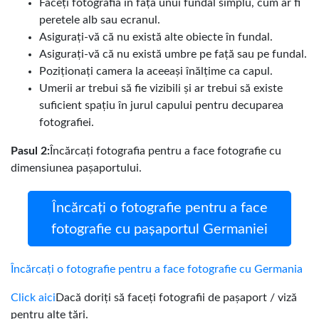
Faceți fotografia în fața unui fundal simplu, cum ar fi
peretele alb sau ecranul.
Asigurați-vă că nu există alte obiecte în fundal.
Asigurați-vă că nu există umbre pe față sau pe fundal.
Poziționați camera la aceeași înălțime ca capul.
Umerii ar trebui să fie vizibili și ar trebui să existe
suficient spațiu în jurul capului pentru decuparea
fotografiei.
Pasul 2:
Încărcați fotografia pentru a face fotografie cu
dimensiunea pașaportului.
Încărcați o fotografie pentru a face
fotografie cu pașaportul Germaniei
Încărcați o fotografie pentru a face fotografie cu Germania
Click aici
Dacă doriți să faceți fotografii de pașaport / viză
pentru alte țări.