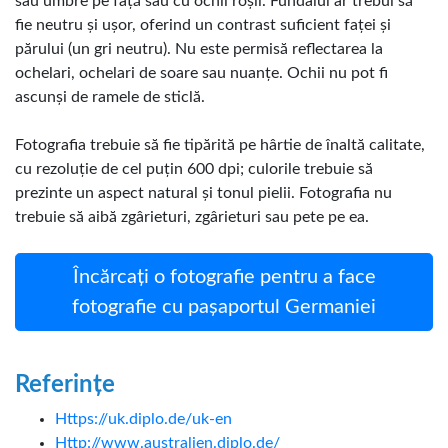
sau umbre pe față sau cu ochii roșii. Fundalul ar trebui să
fie neutru și ușor, oferind un contrast suficient faței și
părului (un gri neutru). Nu este permisă reflectarea la
ochelari, ochelari de soare sau nuanțe. Ochii nu pot fi
ascunși de ramele de sticlă.
Fotografia trebuie să fie tipărită pe hârtie de înaltă calitate,
cu rezoluție de cel puțin 600 dpi; culorile trebuie să
prezinte un aspect natural și tonul pielii. Fotografia nu
trebuie să aibă zgârieturi, zgârieturi sau pete pe ea.
Încărcați o fotografie pentru a face
fotografie cu pașaportul Germaniei
Referințe
Https://uk.diplo.de/uk-en
Http://www.australien.diplo.de/